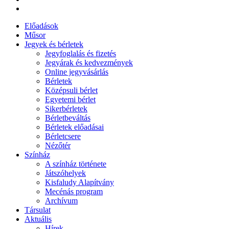
Előadások
Műsor
Jegyek és bérletek
Jegyfoglalás és fizetés
Jegyárak és kedvezmények
Online jegyvásárlás
Bérletek
Középsuli bérlet
Egyetemi bérlet
Sikerbérletek
Bérletbeváltás
Bérletek előadásai
Bérletcsere
Nézőtér
Színház
A színház története
Játszóhelyek
Kisfaludy Alapítvány
Mecénás program
Archívum
Társulat
Aktuális
Hírek