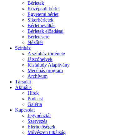
Bérletek
Középsuli bérlet
Egyetemi bérlet
Sikerbérletek
Bérletbeváltás
Bérletek előadásai
Bérletcsere
Nézőtér
Színház
A színház története
Játszóhelyek
Kisfaludy Alapítvány
Mecénás program
Archívum
Társulat
Aktuális
Hírek
Podcast
Galéria
Kapcsolat
Jegypénztár
Szervezés
Elérhetőségek
Művészeti titkárság