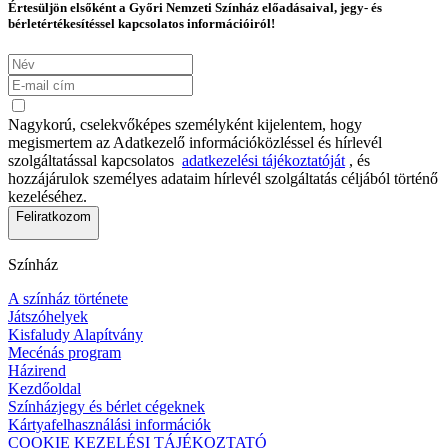
Értesüljön elsőként a Győri Nemzeti Színház előadásaival, jegy- és
bérletértékesítéssel kapcsolatos információiról!
Nagykorú, cselekvőképes személyként kijelentem, hogy
megismertem az Adatkezelő információközléssel és hírlevél
szolgáltatással kapcsolatos
adatkezelési tájékoztatóját
, és
hozzájárulok személyes adataim hírlevél szolgáltatás céljából történő
kezeléséhez.
Feliratkozom
Színház
A színház története
Játszóhelyek
Kisfaludy Alapítvány
Mecénás program
Házirend
Kezdőoldal
Színházjegy és bérlet cégeknek
Kártyafelhasználási információk
COOKIE KEZELÉSI TÁJÉKOZTATÓ