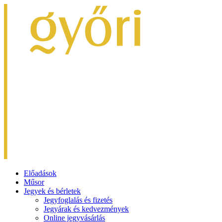
Előadások
Műsor
Jegyek és bérletek
Jegyfoglalás és fizetés
Jegyárak és kedvezmények
Online jegyvásárlás