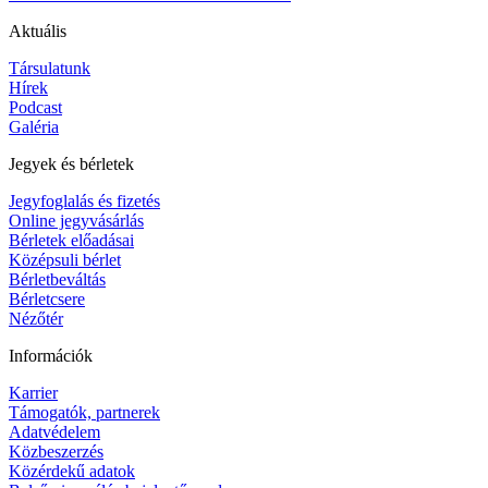
Aktuális
Társulatunk
Hírek
Podcast
Galéria
Jegyek és bérletek
Jegyfoglalás és fizetés
Online jegyvásárlás
Bérletek előadásai
Középsuli bérlet
Bérletbeváltás
Bérletcsere
Nézőtér
Információk
Karrier
Támogatók, partnerek
Adatvédelem
Közbeszerzés
Közérdekű adatok