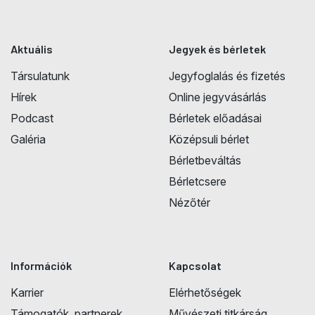
Aktuális
Jegyek és bérletek
Társulatunk
Jegyfoglalás és fizetés
Hírek
Online jegyvásárlás
Podcast
Bérletek előadásai
Galéria
Középsuli bérlet
Bérletbeváltás
Bérletcsere
Nézőtér
Információk
Kapcsolat
Karrier
Elérhetőségek
Támogatók, partnerek
Művészeti titkárság