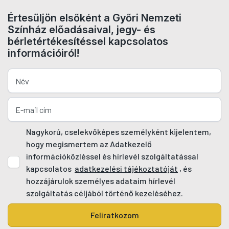
Értesüljön elsőként a Győri Nemzeti
Színház előadásaival, jegy- és
bérletértékesítéssel kapcsolatos
információiról!
Nagykorú, cselekvőképes személyként kijelentem,
hogy megismertem az Adatkezelő
információközléssel és hírlevél szolgáltatással
kapcsolatos
adatkezelési tájékoztatóját
, és
hozzájárulok személyes adataim hírlevél
szolgáltatás céljából történő kezeléséhez.
Feliratkozom