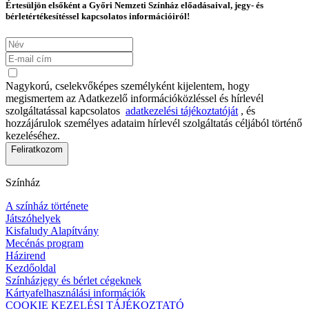
Értesüljön elsőként a Győri Nemzeti Színház előadásaival, jegy- és
bérletértékesítéssel kapcsolatos információiról!
Nagykorú, cselekvőképes személyként kijelentem, hogy
megismertem az Adatkezelő információközléssel és hírlevél
szolgáltatással kapcsolatos
adatkezelési tájékoztatóját
, és
hozzájárulok személyes adataim hírlevél szolgáltatás céljából történő
kezeléséhez.
Feliratkozom
Színház
A színház története
Játszóhelyek
Kisfaludy Alapítvány
Mecénás program
Házirend
Kezdőoldal
Színházjegy és bérlet cégeknek
Kártyafelhasználási információk
COOKIE KEZELÉSI TÁJÉKOZTATÓ