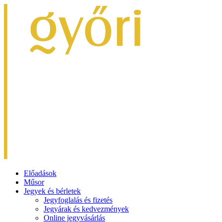
Előadások
Műsor
Jegyek és bérletek
Jegyfoglalás és fizetés
Jegyárak és kedvezmények
Online jegyvásárlás