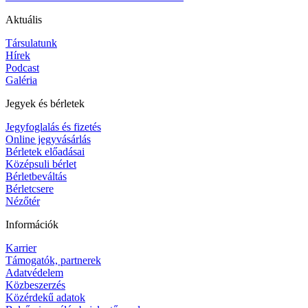
Aktuális
Társulatunk
Hírek
Podcast
Galéria
Jegyek és bérletek
Jegyfoglalás és fizetés
Online jegyvásárlás
Bérletek előadásai
Középsuli bérlet
Bérletbeváltás
Bérletcsere
Nézőtér
Információk
Karrier
Támogatók, partnerek
Adatvédelem
Közbeszerzés
Közérdekű adatok