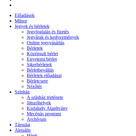
Előadások
Műsor
Jegyek és bérletek
Jegyfoglalás és fizetés
Jegyárak és kedvezmények
Online jegyvásárlás
Bérletek
Középsuli bérlet
Egyetemi bérlet
Sikerbérletek
Bérletbeváltás
Bérletek előadásai
Bérletcsere
Nézőtér
Színház
A színház története
Játszóhelyek
Kisfaludy Alapítvány
Mecénás program
Archívum
Társulat
Aktuális
Hírek