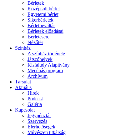
Bérletek
Középsuli bérlet
Egyetemi bérlet
Sikerbérletek
Bérletbeváltás
Bérletek előadásai
Bérletcsere
Nézőtér
Színház
A színház története
Játszóhelyek
Kisfaludy Alapítvány
Mecénás program
Archívum
Társulat
Aktuális
Hírek
Podcast
Galéria
Kapcsolat
Jegypénztár
Szervezés
Elérhetőségek
Művészeti titkárság