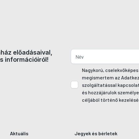
nház előadásaival,
s információiról!
Nagykorú, cselekvőképes
megismertem az Adatkezel
szolgáltatással kapcsola
és hozzájárulok személye
céljából történő kezelésé
Aktuális
Jegyek és bérletek