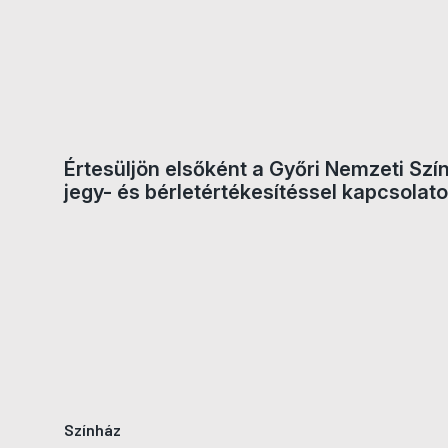
Jegyvásárlás
Értesüljön elsőként a Győri Nemzeti Szí
jegy- és bérletértékesítéssel kapcsolato
Színház