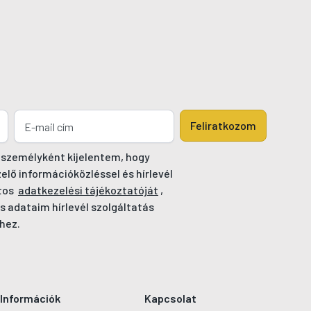
Feliratkozom
 személyként kijelentem, hogy
ő információközléssel és hírlevél
tos
adatkezelési tájékoztatóját
,
s adataim hírlevél szolgáltatás
hez.
Információk
Kapcsolat