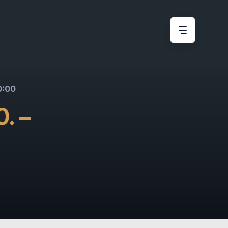
0:00
. –