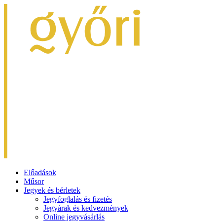
Előadások
Műsor
Jegyek és bérletek
Jegyfoglalás és fizetés
Jegyárak és kedvezmények
Online jegyvásárlás