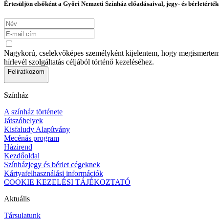
Értesüljön elsőként a Győri Nemzeti Színház előadásaival, jegy- és bérletérték
Nagykorú, cselekvőképes személyként kijelentem, hogy megismertem az
hírlevél szolgáltatás céljából történő kezeléséhez.
Feliratkozom
Színház
A színház története
Játszóhelyek
Kisfaludy Alapítvány
Mecénás program
Házirend
Kezdőoldal
Színházjegy és bérlet cégeknek
Kártyafelhasználási információk
COOKIE KEZELÉSI TÁJÉKOZTATÓ
Aktuális
Társulatunk