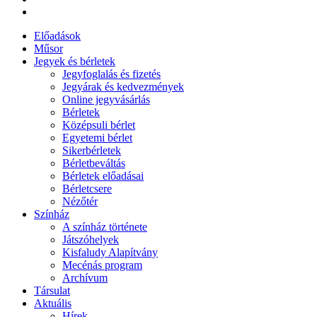
Előadások
Műsor
Jegyek és bérletek
Jegyfoglalás és fizetés
Jegyárak és kedvezmények
Online jegyvásárlás
Bérletek
Középsuli bérlet
Egyetemi bérlet
Sikerbérletek
Bérletbeváltás
Bérletek előadásai
Bérletcsere
Nézőtér
Színház
A színház története
Játszóhelyek
Kisfaludy Alapítvány
Mecénás program
Archívum
Társulat
Aktuális
Hírek