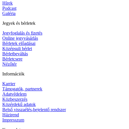
Hírek
Podcast
Galéria
Jegyek és bérletek
Jegyfoglalás és fizetés
Online jegyvásárlás
Bérletek előadásai
Középsuli bérlet
Bérletbeváltás
Bérletcsere
Nézőtér
Információk
Karrier
Támogatók, partnerek
Adatvédelem
Közbeszerzés
Közérdekű adatok
Belső visszaélés-bejelentő rendszer
Házirend
Impresszum