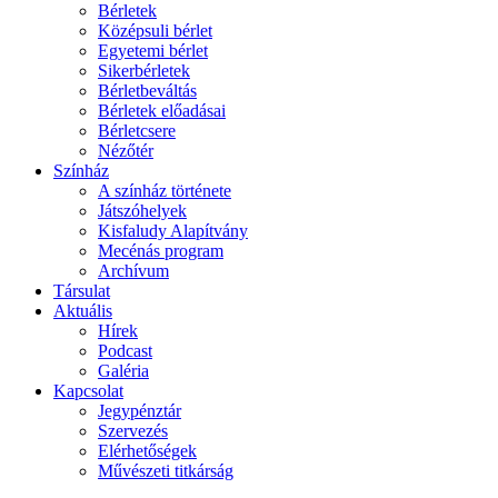
Bérletek
Középsuli bérlet
Egyetemi bérlet
Sikerbérletek
Bérletbeváltás
Bérletek előadásai
Bérletcsere
Nézőtér
Színház
A színház története
Játszóhelyek
Kisfaludy Alapítvány
Mecénás program
Archívum
Társulat
Aktuális
Hírek
Podcast
Galéria
Kapcsolat
Jegypénztár
Szervezés
Elérhetőségek
Művészeti titkárság