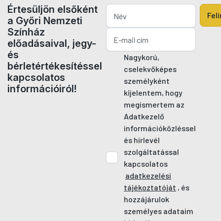
Értesüljön elsőként
Fel
a Győri Nemzeti
Színház
előadásaival, jegy-
és
Nagykorú,
bérletértékesítéssel
cselekvőképes
kapcsolatos
személyként
információiról!
kijelentem, hogy
megismertem az
Adatkezelő
információközléssel
és hírlevél
szolgáltatással
kapcsolatos
adatkezelési
tájékoztatóját
, és
hozzájárulok
személyes adataim