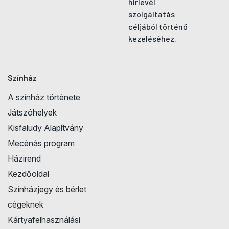
hírlevél
szolgáltatás
céljából történő
kezeléséhez.
Színház
A színház története
Játszóhelyek
Kisfaludy Alapítvány
Mecénás program
Házirend
Kezdőoldal
Színházjegy és bérlet
cégeknek
Kártyafelhasználási