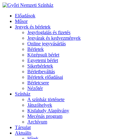
Előadások
Műsor
Jegyek és bérletek
Jegyfoglalás és fizetés
Jegyárak és kedvezmények
Online jegyvásárlás
Bérletek
Középsuli bérlet
Egyetemi bérlet
Sikerbérletek
Bérletbeváltás
Bérletek előadásai
Bérletcsere
Nézőtér
Színház
A színház története
Játszóhelyek
Kisfaludy Alapítvány
Mecénás program
Archívum
Társulat
Aktuális
Hírek