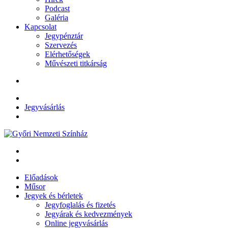
Podcast
Galéria
Kapcsolat
Jegypénztár
Szervezés
Elérhetőségek
Művészeti titkárság
Jegyvásárlás
Előadások
Műsor
Jegyek és bérletek
Jegyfoglalás és fizetés
Jegyárak és kedvezmények
Online jegyvásárlás