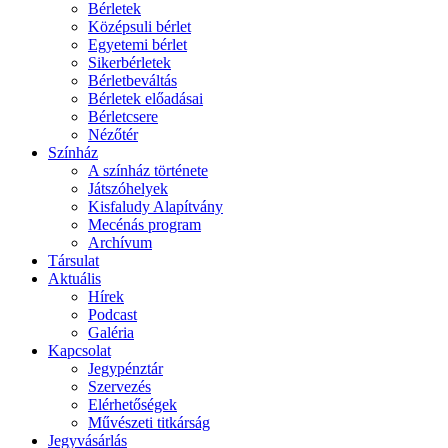
Bérletek
Középsuli bérlet
Egyetemi bérlet
Sikerbérletek
Bérletbeváltás
Bérletek előadásai
Bérletcsere
Nézőtér
Színház
A színház története
Játszóhelyek
Kisfaludy Alapítvány
Mecénás program
Archívum
Társulat
Aktuális
Hírek
Podcast
Galéria
Kapcsolat
Jegypénztár
Szervezés
Elérhetőségek
Művészeti titkárság
Jegyvásárlás