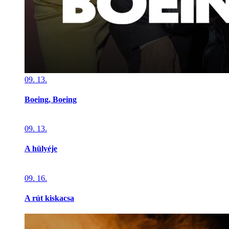
09. 13.
Boeing, Boeing
09. 13.
A hülyéje
09. 16.
A rút kiskacsa