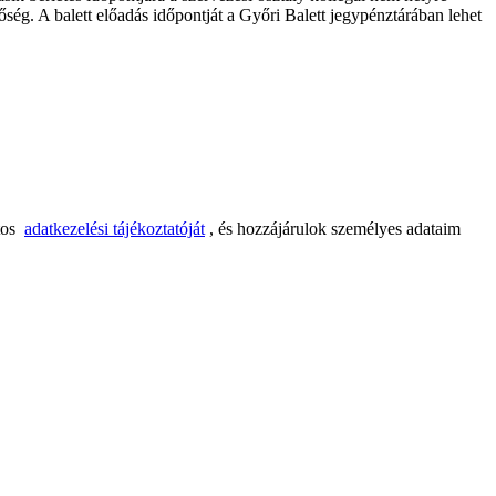
ség. A balett előadás időpontját a Győri Balett jegypénztárában lehet
tos
adatkezelési tájékoztatóját
, és hozzájárulok személyes adataim