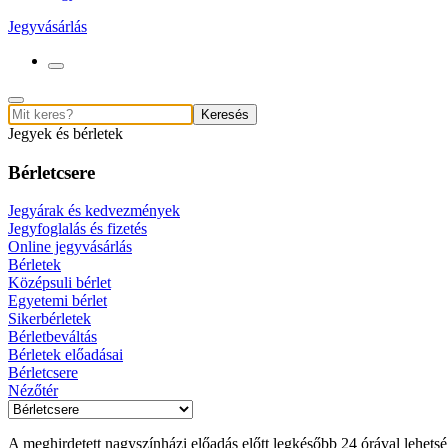
Jegyvásárlás
Keresés
Jegyek és bérletek
Bérletcsere
Jegyárak és kedvezmények
Jegyfoglalás és fizetés
Online jegyvásárlás
Bérletek
Középsuli bérlet
Egyetemi bérlet
Sikerbérletek
Bérletbeváltás
Bérletek előadásai
Bérletcsere
Nézőtér
A meghirdetett nagyszínházi előadás előtt legkésőbb 24 órával lehetsé