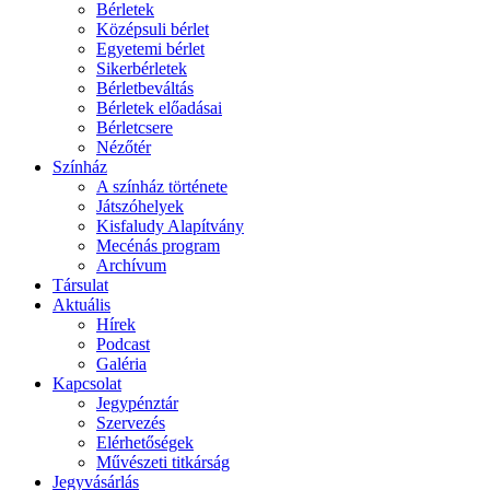
Bérletek
Középsuli bérlet
Egyetemi bérlet
Sikerbérletek
Bérletbeváltás
Bérletek előadásai
Bérletcsere
Nézőtér
Színház
A színház története
Játszóhelyek
Kisfaludy Alapítvány
Mecénás program
Archívum
Társulat
Aktuális
Hírek
Podcast
Galéria
Kapcsolat
Jegypénztár
Szervezés
Elérhetőségek
Művészeti titkárság
Jegyvásárlás