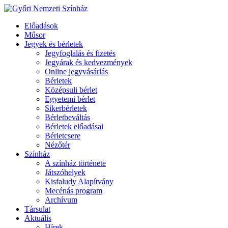
Előadások
Műsor
Jegyek és bérletek
Jegyfoglalás és fizetés
Jegyárak és kedvezmények
Online jegyvásárlás
Bérletek
Középsuli bérlet
Egyetemi bérlet
Sikerbérletek
Bérletbeváltás
Bérletek előadásai
Bérletcsere
Nézőtér
Színház
A színház története
Játszóhelyek
Kisfaludy Alapítvány
Mecénás program
Archívum
Társulat
Aktuális
Hírek