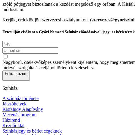
szóló pótjegyet biztosítanak a kezdést megelőző egy órában. A Kisfalu
módosítani.
Kérjük, érdeklődjön szervezési osztályunkon.
(szervezes@gyoriszin
Értesüljön elsőként a Győri Nemzeti Színház előadásaival, jegy- és bérletérték
Nagykorú, cselekvőképes személyként kijelentem, hogy megismertem az
hírlevél szolgáltatás céljából történő kezeléséhez.
Feliratkozom
Színház
A színház története
Játszóhelyek
Kisfaludy Alapítvány
Mecénás program
Házirend
Kezdőoldal
Színházjegy és bérlet cégeknek