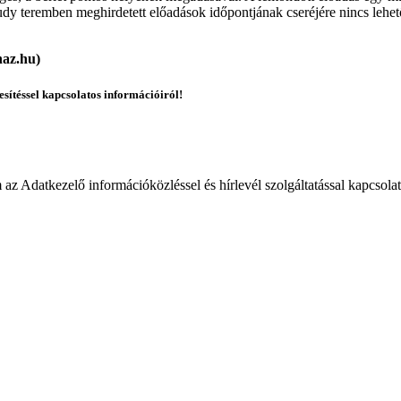
dy teremben meghirdetett előadások időpontjának cseréjére nincs lehető
haz.hu)
esítéssel kapcsolatos információiról!
 Adatkezelő információközléssel és hírlevél szolgáltatással kapcsola