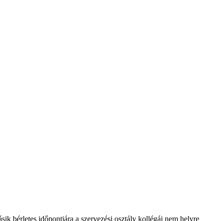
ik bérletes időpontjára a szervezési osztály kollégái nem helyre