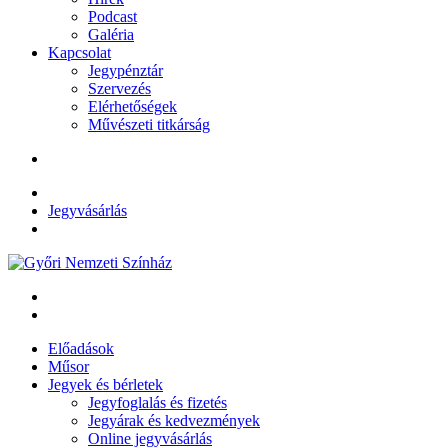
Podcast
Galéria
Kapcsolat
Jegypénztár
Szervezés
Elérhetőségek
Művészeti titkárság
Jegyvásárlás
Előadások
Műsor
Jegyek és bérletek
Jegyfoglalás és fizetés
Jegyárak és kedvezmények
Online jegyvásárlás