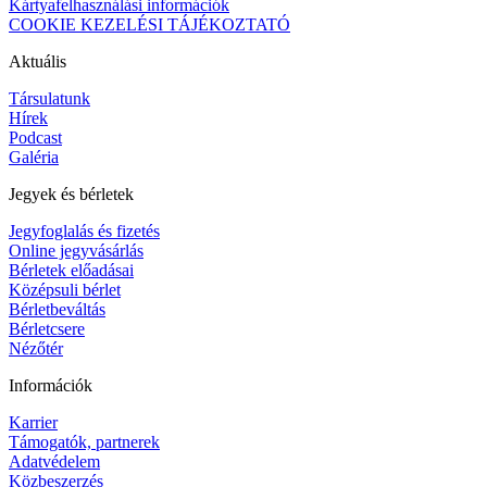
Kártyafelhasználási információk
COOKIE KEZELÉSI TÁJÉKOZTATÓ
Aktuális
Társulatunk
Hírek
Podcast
Galéria
Jegyek és bérletek
Jegyfoglalás és fizetés
Online jegyvásárlás
Bérletek előadásai
Középsuli bérlet
Bérletbeváltás
Bérletcsere
Nézőtér
Információk
Karrier
Támogatók, partnerek
Adatvédelem
Közbeszerzés