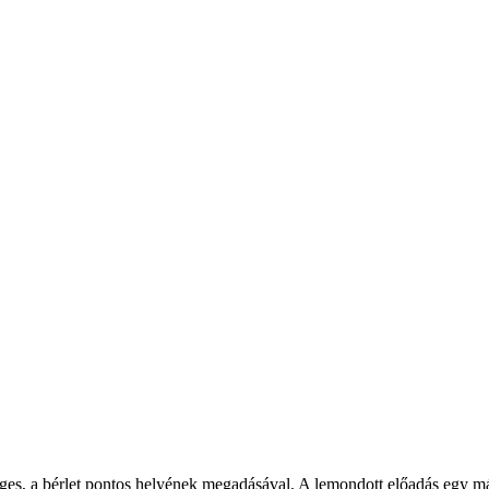
ges, a bérlet pontos helyének megadásával. A lemondott előadás egy más