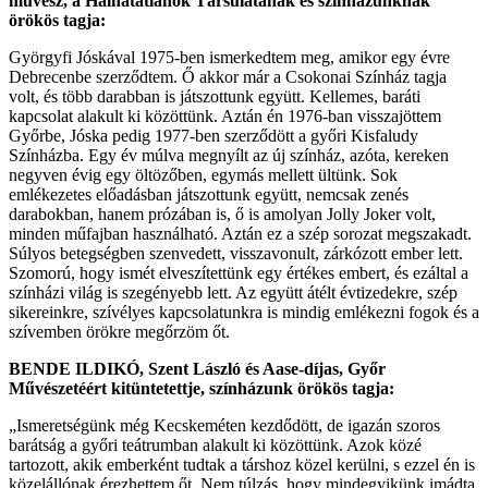
művész, a Halhatatlanok Társulatának és színházunknak
örökös tagja:
Györgyfi Jóskával 1975-ben ismerkedtem meg, amikor egy évre
Debrecenbe szerződtem. Ő akkor már a Csokonai Színház tagja
volt, és több darabban is játszottunk együtt. Kellemes, baráti
kapcsolat alakult ki közöttünk. Aztán én 1976-ban visszajöttem
Győrbe, Jóska pedig 1977-ben szerződött a győri Kisfaludy
Színházba. Egy év múlva megnyílt az új színház, azóta, kereken
negyven évig egy öltözőben, egymás mellett ültünk. Sok
emlékezetes előadásban játszottunk együtt, nemcsak zenés
darabokban, hanem prózában is, ő is amolyan Jolly Joker volt,
minden műfajban használható. Aztán ez a szép sorozat megszakadt.
Súlyos betegségben szenvedett, visszavonult, zárkózott ember lett.
Szomorú, hogy ismét elveszítettünk egy értékes embert, és ezáltal a
színházi világ is szegényebb lett. Az együtt átélt évtizedekre, szép
sikereinkre, szívélyes kapcsolatunkra is mindig emlékezni fogok és a
szívemben örökre megőrzöm őt.
BENDE ILDIKÓ, Szent László és Aase-díjas, Győr
Művészetéért kitüntetettje, színházunk örökös tagja:
„Ismeretségünk még Kecskeméten kezdődött, de igazán szoros
barátság a győri teátrumban alakult ki közöttünk. Azok közé
tartozott, akik emberként tudtak a társhoz közel kerülni, s ezzel én is
közelállónak érezhettem őt. Nem túlzás, hogy mindegyikünk imádta