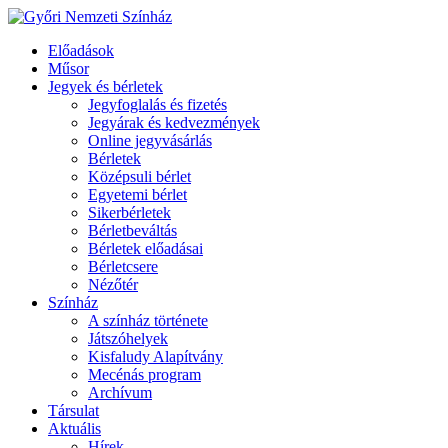
Előadások
Műsor
Jegyek és bérletek
Jegyfoglalás és fizetés
Jegyárak és kedvezmények
Online jegyvásárlás
Bérletek
Középsuli bérlet
Egyetemi bérlet
Sikerbérletek
Bérletbeváltás
Bérletek előadásai
Bérletcsere
Nézőtér
Színház
A színház története
Játszóhelyek
Kisfaludy Alapítvány
Mecénás program
Archívum
Társulat
Aktuális
Hírek