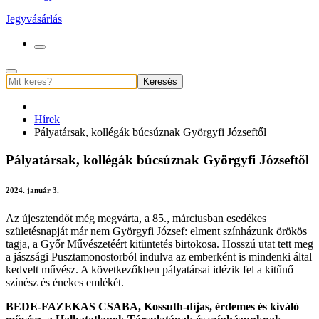
Jegyvásárlás
Keresés
Hírek
Pályatársak, kollégák búcsúznak Györgyfi Józseftől
Pályatársak, kollégák búcsúznak Györgyfi Józseftől
2024. január 3.
Az újesztendőt még megvárta, a 85., márciusban esedékes
születésnapját már nem Györgyfi József: elment színházunk örökös
tagja, a Győr Művészetéért kitüntetés birtokosa. Hosszú utat tett meg
a jászsági Pusztamonostorból indulva az emberként is mindenki által
kedvelt művész. A következőkben pályatársai idézik fel a kitűnő
színész és énekes emlékét.
BEDE-FAZEKAS CSABA, Kossuth-díjas, érdemes és kiváló