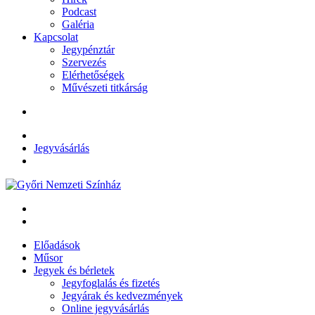
Podcast
Galéria
Kapcsolat
Jegypénztár
Szervezés
Elérhetőségek
Művészeti titkárság
Jegyvásárlás
Előadások
Műsor
Jegyek és bérletek
Jegyfoglalás és fizetés
Jegyárak és kedvezmények
Online jegyvásárlás