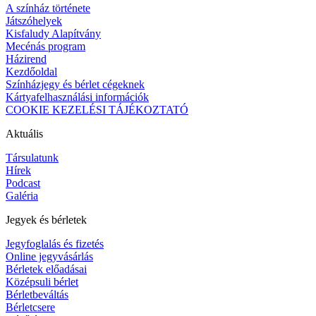
A színház története
Játszóhelyek
Kisfaludy Alapítvány
Mecénás program
Házirend
Kezdőoldal
Színházjegy és bérlet cégeknek
Kártyafelhasználási információk
COOKIE KEZELÉSI TÁJÉKOZTATÓ
Aktuális
Társulatunk
Hírek
Podcast
Galéria
Jegyek és bérletek
Jegyfoglalás és fizetés
Online jegyvásárlás
Bérletek előadásai
Középsuli bérlet
Bérletbeváltás
Bérletcsere