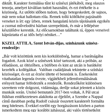
diktált. Karakter formálása tűnt ki színészi játékából, meg olaszos
tenorja, amelyet kiválóan tudott használni, és ezt értékelte is a
közönség. Az utóbbi időben tudom, hogy betegeskedett, de sajnos,
már nem sokat hallottam róla. Remek tollú költőként pajzánabb
verseket is írt: egy ízben, remek hangulatú közös tájolásaink egyikén
a csornai művelodési házban szerepeltünk, és már a fellépésre
készülődve kerestük. Az előcsarnokban találtunk rá, éppen verseivel
kápráztatta el az idős helyi néniket…”
KSZEL ATTILA, Szent István-díjas, színházunk színész-
rendezője:
„Bár volt közöttünk nem kis korkülönbség, hamar a barátságába
fogadott. Azok közé a színészek közé tartozott, aki a próbán, az
előadáson, az öltözőben, a büfében és kint az utcán is barátként
kezelték a kollégáikat. Valóban családjának tekintette a színházi
közösséget, és ezt az érzést ültette el bennünk is. Énekesként
vitathatatlan legenda övezte, vígjátékbeli jellemformálásának
erényeit hamar felfedezték a rendezők. Rendezőként különösen
szerettem vele dolgozni, vidámsága, derűje sokat jelentett a közös
munkák során. Utolsó bemutatói 2017-ben voltak, A Pál utcai
fiúkban emlékezetesen alakította az éjjeliőrt, a Szembe a Nappal
című darabban pedig Rudolf császár összetett karakterét formálta
meg hitelesen. Évekkel ezelőtt egy horgászásom közben a parton
ismerkedtem meg egy korábbi juhásszal, aki valós történetként