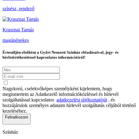
színész, rendező
Krasznai Tamás
magánénekes
Értesüljön elsőként a Győri Nemzeti Színház előadásaival, jegy- és
bérletértékesítéssel kapcsolatos információiról!
Nagykorú, cselekvőképes személyként kijelentem, hogy
megismertem az Adatkezelő információközléssel és hírlevél
szolgáltatással kapcsolatos
adatkezelési tájékoztatóját
, és
hozzájárulok személyes adataim hírlevél szolgáltatás céljából történő
kezeléséhez.
Feliratkozom
Színház