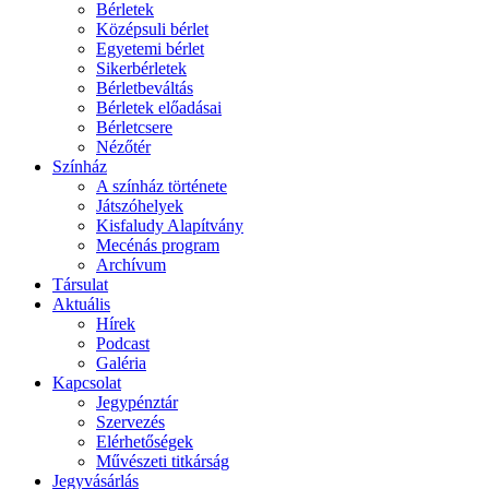
Bérletek
Középsuli bérlet
Egyetemi bérlet
Sikerbérletek
Bérletbeváltás
Bérletek előadásai
Bérletcsere
Nézőtér
Színház
A színház története
Játszóhelyek
Kisfaludy Alapítvány
Mecénás program
Archívum
Társulat
Aktuális
Hírek
Podcast
Galéria
Kapcsolat
Jegypénztár
Szervezés
Elérhetőségek
Művészeti titkárság
Jegyvásárlás