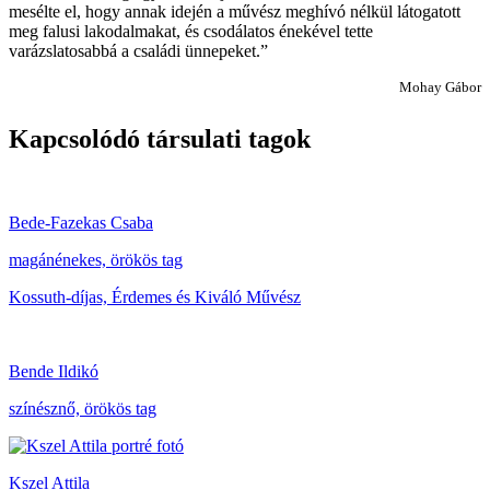
mesélte el, hogy annak idején a művész meghívó nélkül látogatott
meg falusi lakodalmakat, és csodálatos énekével tette
varázslatosabbá a családi ünnepeket.”
Mohay Gábor
Kapcsolódó társulati tagok
Bede-Fazekas Csaba
magánénekes, örökös tag
Kossuth-díjas, Érdemes és Kiváló Művész
Bende Ildikó
színésznő, örökös tag
Kszel Attila