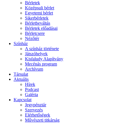
Bérletek
Középsuli bérlet
Egyetemi bérlet
Sikerbérletek
Bérletbeváltás
Bérletek előadásai
Bérletcsere
Nézőtér
Színház
A színház története
Játszóhelyek
Kisfaludy Alapítvány
Mecénás program
Archívum
Társulat
Aktuális
Hírek
Podcast
Galéria
Kapcsolat
Jegypénztár
Szervezés
Elérhetőségek
Művészeti titkárság