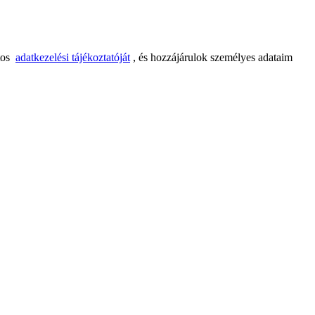
tos
adatkezelési tájékoztatóját
, és hozzájárulok személyes adataim