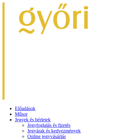
Előadások
Műsor
Jegyek és bérletek
Jegyfoglalás és fizetés
Jegyárak és kedvezmények
Online jegyvásárlás