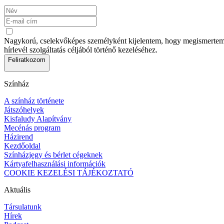
Nagykorú, cselekvőképes személyként kijelentem, hogy megismertem az
hírlevél szolgáltatás céljából történő kezeléséhez.
Feliratkozom
Színház
A színház története
Játszóhelyek
Kisfaludy Alapítvány
Mecénás program
Házirend
Kezdőoldal
Színházjegy és bérlet cégeknek
Kártyafelhasználási információk
COOKIE KEZELÉSI TÁJÉKOZTATÓ
Aktuális
Társulatunk
Hírek