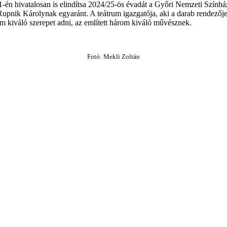
21-én hivatalosan is elindítsa 2024/25-ös évadát a Győri Nemzeti Szín
upnik Károlynak egyaránt. A teátrum igazgatója, aki a darab rendezője
m kiváló szerepet adni, az említett három kiváló művésznek.
Fotó: Mekli Zoltán