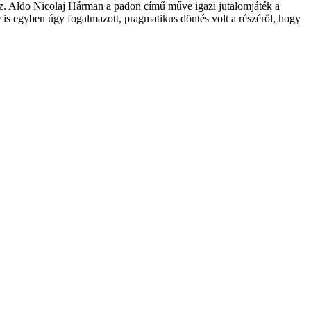
ház. Aldo Nicolaj Hárman a padon című műve igazi jutalomjáték a
 is egyben úgy fogalmazott, pragmatikus döntés volt a részéről, hogy