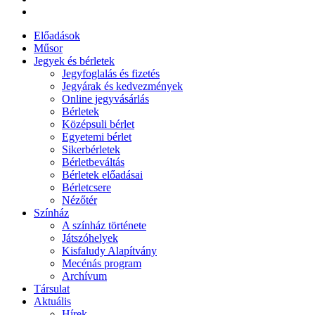
Előadások
Műsor
Jegyek és bérletek
Jegyfoglalás és fizetés
Jegyárak és kedvezmények
Online jegyvásárlás
Bérletek
Középsuli bérlet
Egyetemi bérlet
Sikerbérletek
Bérletbeváltás
Bérletek előadásai
Bérletcsere
Nézőtér
Színház
A színház története
Játszóhelyek
Kisfaludy Alapítvány
Mecénás program
Archívum
Társulat
Aktuális
Hírek