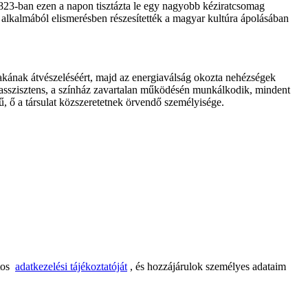
823-ban ezen a napon tisztázta le egy nagyobb kéziratcsomag
lkalmából elismerésben részesítették a magyar kultúra ápolásában
kának átvészeléséért, majd az energiaválság okozta nehézségek
 asszisztens, a színház zavartalan működésén munkálkodik, mindent
ű, ő a társulat közszeretetnek örvendő személyisége.
tos
adatkezelési tájékoztatóját
, és hozzájárulok személyes adataim