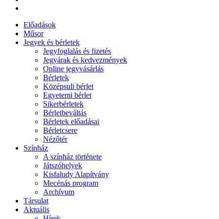
Előadások
Műsor
Jegyek és bérletek
Jegyfoglalás és fizetés
Jegyárak és kedvezmények
Online jegyvásárlás
Bérletek
Középsuli bérlet
Egyetemi bérlet
Sikerbérletek
Bérletbeváltás
Bérletek előadásai
Bérletcsere
Nézőtér
Színház
A színház története
Játszóhelyek
Kisfaludy Alapítvány
Mecénás program
Archívum
Társulat
Aktuális
Hírek