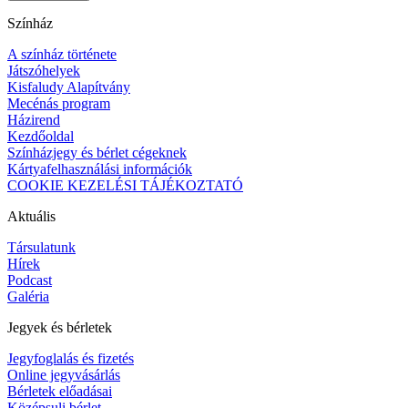
Színház
A színház története
Játszóhelyek
Kisfaludy Alapítvány
Mecénás program
Házirend
Kezdőoldal
Színházjegy és bérlet cégeknek
Kártyafelhasználási információk
COOKIE KEZELÉSI TÁJÉKOZTATÓ
Aktuális
Társulatunk
Hírek
Podcast
Galéria
Jegyek és bérletek
Jegyfoglalás és fizetés
Online jegyvásárlás
Bérletek előadásai
Középsuli bérlet