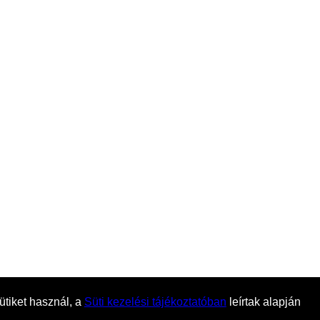
sütiket használ, a
Süti kezelési tájékoztatóban
leírtak alapján