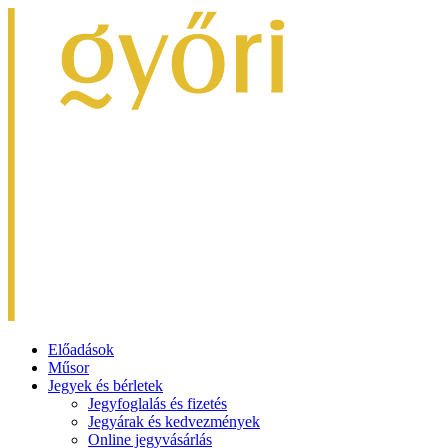
Előadások
Műsor
Jegyek és bérletek
Jegyfoglalás és fizetés
Jegyárak és kedvezmények
Online jegyvásárlás