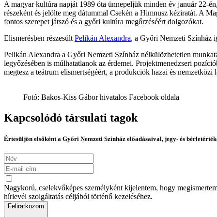
A magyar kultúra napját 1989 óta ünnepeljük minden év január 22-én,
részeként és jelölte meg dátummal Csekén a Himnusz kéziratát. A Ma
fontos szerepet játszó és a győri kultúra megőrzéséért dolgozókat.
Elismerésben részesült
Pelikán Alexandra
, a Győri Nemzeti Színház i
Pelikán Alexandra a Győri Nemzeti Színház nélkülözhetetlen munkatá
legyőzésében is múlhatatlanok az érdemei. Projektmenedzseri pozíció
megtesz a teátrum elismertségéért, a produkciók hazai és nemzetközi l
Fotó: Bakos-Kiss Gábor hivatalos Facebook oldala
Kapcsolódó társulati tagok
Értesüljön elsőként a Győri Nemzeti Színház előadásaival, jegy- és bérletérték
Nagykorú, cselekvőképes személyként kijelentem, hogy megismertem az
hírlevél szolgáltatás céljából történő kezeléséhez.
Feliratkozom