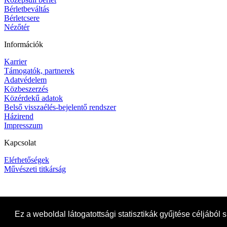
Bérletbeváltás
Bérletcsere
Nézőtér
Információk
Karrier
Támogatók, partnerek
Adatvédelem
Közbeszerzés
Közérdekű adatok
Belső visszaélés-bejelentő rendszer
Házirend
Impresszum
Kapcsolat
Elérhetőségek
Művészeti titkárság
Ez a weboldal látogatottsági statisztikák gyűjtése céljából 
Próbatábla
Készítette: finetune.hu