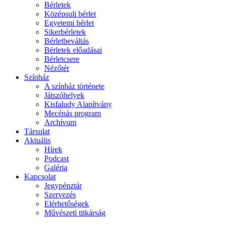
Bérletek
Középsuli bérlet
Egyetemi bérlet
Sikerbérletek
Bérletbeváltás
Bérletek előadásai
Bérletcsere
Nézőtér
Színház
A színház története
Játszóhelyek
Kisfaludy Alapítvány
Mecénás program
Archívum
Társulat
Aktuális
Hírek
Podcast
Galéria
Kapcsolat
Jegypénztár
Szervezés
Elérhetőségek
Művészeti titkárság