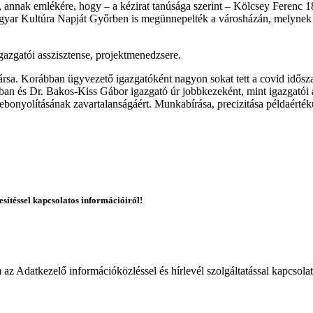
 annak emlékére, hogy – a kézirat tanúsága szerint – Kölcsey Ferenc 1
gyar Kultúra Napját Győrben is megünnepelték a városházán, melynek a
gazgatói asszisztense, projektmenedzsere.
rsa. Korábban ügyvezető igazgatóként nagyon sokat tett a covid idősza
ban és Dr. Bakos-Kiss Gábor igazgató úr jobbkezeként, mint igazgatói
ebonyolításának zavartalanságáért. Munkabírása, precizitása példaérték
esítéssel kapcsolatos információiról!
 Adatkezelő információközléssel és hírlevél szolgáltatással kapcsola