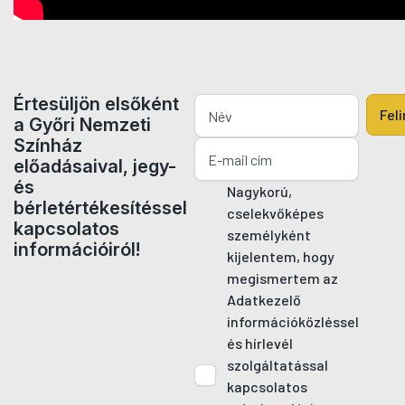
Értesüljön elsőként
Fel
a Győri Nemzeti
Színház
előadásaival, jegy-
és
Nagykorú,
bérletértékesítéssel
cselekvőképes
kapcsolatos
személyként
információiról!
kijelentem, hogy
megismertem az
Adatkezelő
információközléssel
és hírlevél
szolgáltatással
kapcsolatos