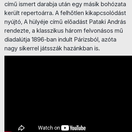
című ismert darabja után egy másik bohózata
került repertoárra. A felhőtlen kikapcsolódást
nyújtó, A hülyéje című előadást Pataki András
rendezte, a klasszikus három felvonásos mű
diadalútja 1896-ban indult Párizsból, azóta
nagy sikerrel játsszák hazánkban is.