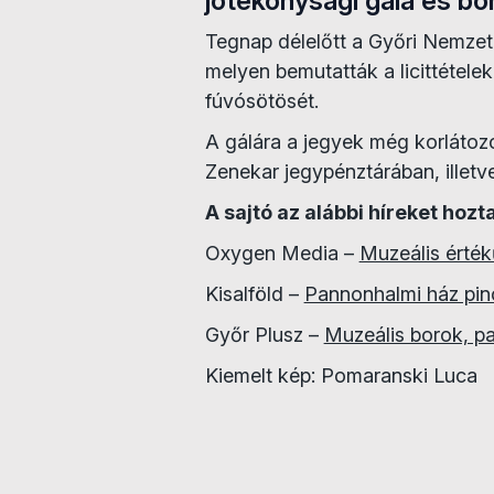
jótékonysági gála és bo
Tegnap délelőtt a Győri Nemzeti
melyen bemutatták a licittétel
fúvósötösét.
A gálára a jegyek még korlátoz
Zenekar jegypénztárában, illet
A sajtó az alábbi híreket hozt
Oxygen Media –
Muzeális érték
Kisalföld –
Pannonhalmi ház pincé
Győr Plusz –
Muzeális borok, p
Kiemelt kép: Pomaranski Luca