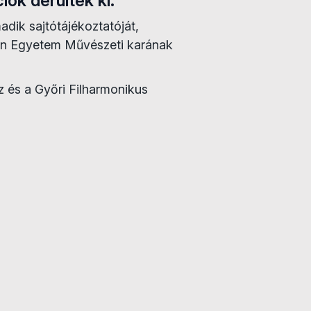
iók derültek ki.
dik sajtótájékoztatóját,
tván Egyetem Művészeti karának
 és a Győri Filharmonikus