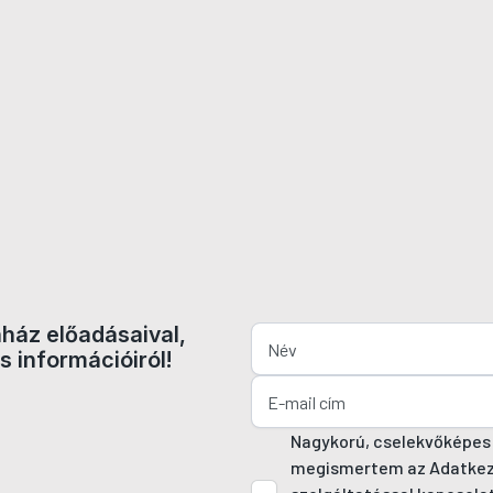
nház előadásaival,
s információiról!
Nagykorú, cselekvőképes
megismertem az Adatkezel