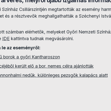
rárverés, melyről újabb izgalmas informác
 Színház Csillárszintjén megtartották az esemény harma
eket és a résztvevők meghallgathatták a Széchenyi Is
ott számban elérhetők, melyeket Győri Nemzeti Színház
ve
IDE
kattintva tudnak megvásárolni.
a le az eseményről:
ű borok a győri Kantharoszon
jéből került elő a bor, nemes célra ajánlották
annonhalmi nedűk, különleges pezsgők kalapács alatt