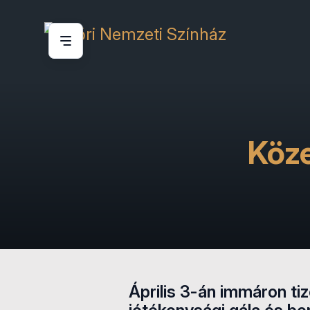
Köze
Április 3-án immáron t