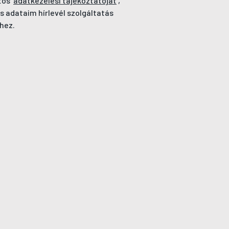
tos
adatkezelési tájékoztatóját
,
s adataim hírlevél szolgáltatás
hez.