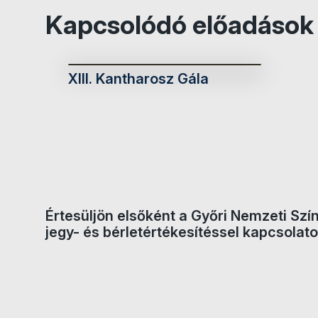
Kapcsolódó előadások
XIII. Kantharosz Gála
Értesüljön elsőként a Győri Nemzeti Szí
jegy- és bérletértékesítéssel kapcsolato