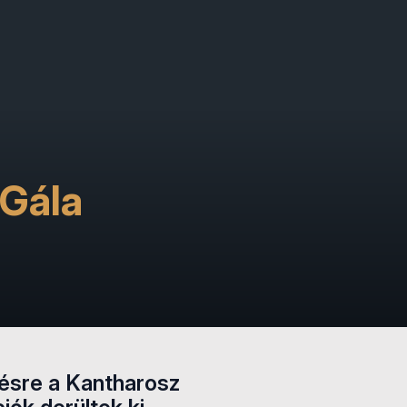
 Gála
ésre a Kantharosz