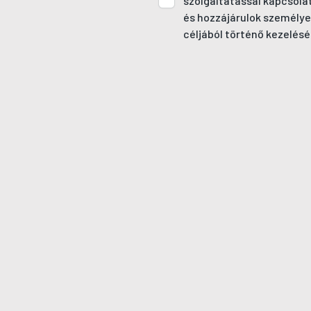
szolgáltatással kapcsola
és hozzájárulok személye
céljából történő kezelésé