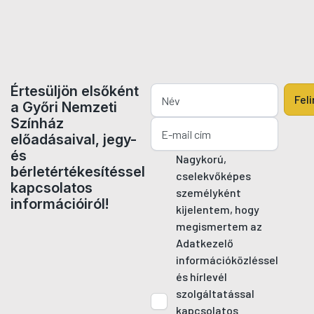
Értesüljön elsőként
Fel
a Győri Nemzeti
Színház
előadásaival, jegy-
és
Nagykorú,
bérletértékesítéssel
cselekvőképes
kapcsolatos
személyként
információiról!
kijelentem, hogy
megismertem az
Adatkezelő
információközléssel
és hírlevél
szolgáltatással
kapcsolatos