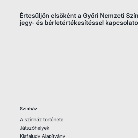
Értesüljön elsőként a Győri Nemzeti Szí
jegy- és bérletértékesítéssel kapcsolato
Jegyvásárlás
Színház
A színház története
Játszóhelyek
Kisfaludy Alapítvány