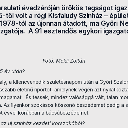
ársulati évadzáróján örökös tagságot igaz
5-től volt a régi Kisfaludy Színház – épü
 1978-tól az újonnan átadott, ma Győri 
zgatója. A 91 esztendős egykori igazgat
Fotó: Mekli Zoltán
45 év után?
y, a kilencvenedik születésnapom után a Győri Szalon 
sszabb életmű riportot, amelynek végén azt nyilatkozt
 magamat. És tessék, mindez valósággá vált, talán m
. Az ilyenkor szokásos köszönő beszédemet pedig a s
t évvel korábban a búcsúbeszédemet.
az új színház kezdeti korszakából?