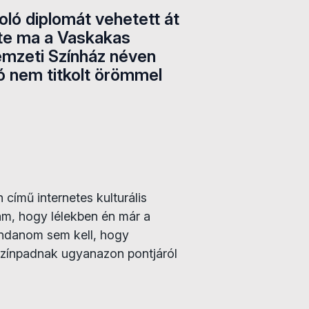
oló diplomát vehetett át
lete ma a Vaskakas
Nemzeti Színház néven
ó nem titkolt örömmel
című internetes kulturális
am, hogy lélekben én már a
ondanom sem kell, hogy
zínpadnak ugyanazon pontjáról