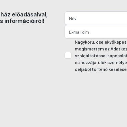
nház előadásaival,
s információiról!
Nagykorú, cselekvőképes
megismertem az Adatkezel
szolgáltatással kapcsola
és hozzájárulok személye
céljából történő kezelésé