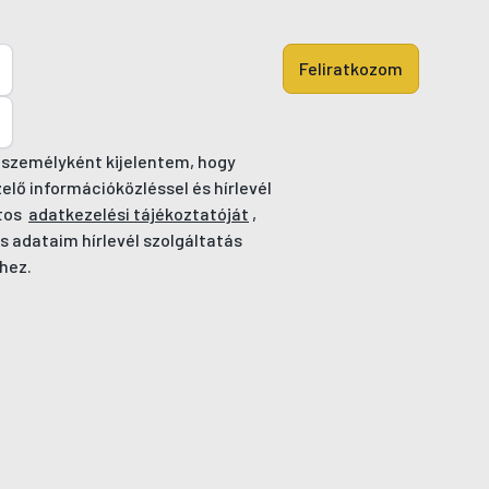
Feliratkozom
 személyként kijelentem, hogy
ő információközléssel és hírlevél
tos
adatkezelési tájékoztatóját
,
s adataim hírlevél szolgáltatás
hez.