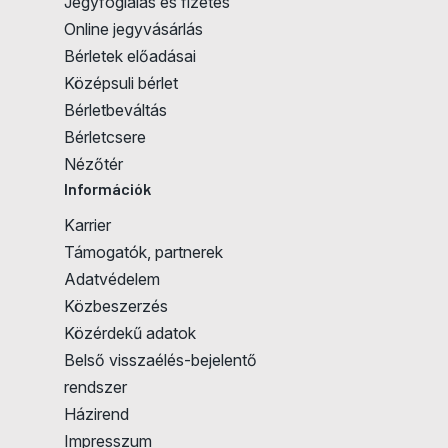
Jegyfoglalás és fizetés
Online jegyvásárlás
Bérletek előadásai
Középsuli bérlet
Bérletbeváltás
Bérletcsere
Nézőtér
Információk
Karrier
Támogatók, partnerek
Adatvédelem
Közbeszerzés
Közérdekű adatok
Belső visszaélés-bejelentő
rendszer
Házirend
Impresszum