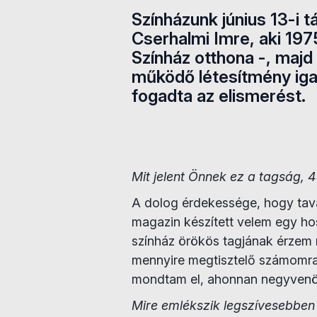
Színházunk június 13-i t
Cserhalmi Imre, aki 197
Színház otthona -, majd
működő létesítmény iga
fogadta az elismerést.
Mit jelent Önnek ez a tagság, 
A dolog érdekessége, hogy taval
magazin készített velem egy ho
színház örökös tagjának érzem
mennyire megtisztelő számomra
mondtam el, ahonnan negyvenö
Mire emlékszik legszívesebben 