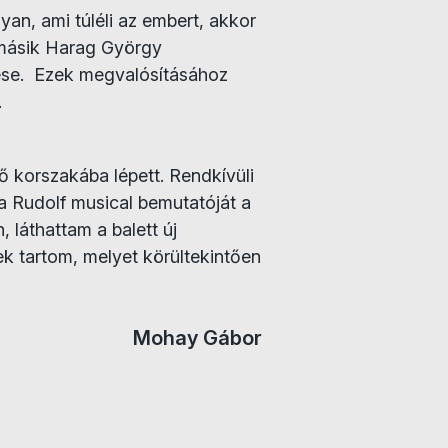
yan, ami túléli az embert, akkor
a másik Harag György
ése. Ezek megvalósításához
.
 korszakába lépett. Rendkívüli
a Rudolf musical bemutatóját a
 láthattam a balett új
ek tartom, melyet körültekintően
Mohay Gábor