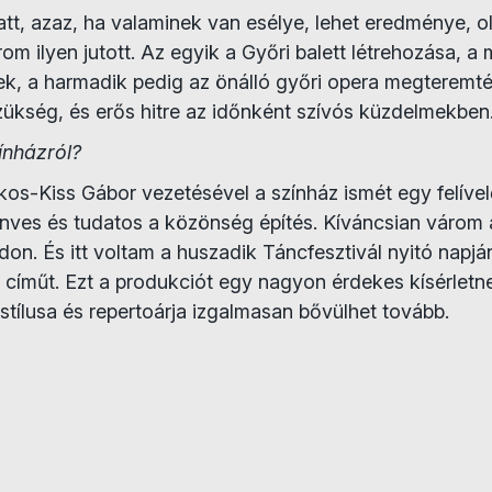
tt, azaz, ha valaminek van esélye, lehet eredménye, ol
rom ilyen jutott. Az egyik a Győri balett létrehozása, 
, a harmadik pedig az önálló győri opera megteremt
szükség, és erős hitre az időnként szívós küzdelmekben
ínházról?
s-Kiss Gábor vezetésével a színház ismét egy felívelő
enves és tudatos a közönség építés. Kíváncsian várom 
on. És itt voltam a huszadik Táncfesztivál nyitó napján,
a címűt. Ezt a produkciót egy nagyon érdekes kísérletn
 stílusa és repertoárja izgalmasan bővülhet tovább.