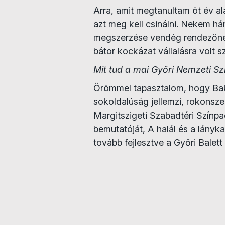
Arra, amit megtanultam öt év ala
azt meg kell csinálni. Nekem há
megszerzése vendég rendezőnek
bátor kockázat vállalásra volt 
Mit tud a mai Győri Nemzeti Sz
Örömmel tapasztalom, hogy Bako
sokoldalúság jellemzi, rokonsz
Margitszigeti Szabadtéri Színpad
bemutatóját, A halál és a lányk
tovább fejlesztve a Győri Balett