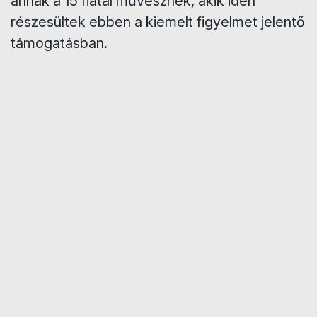
annak a 15 fiatal művésznek, akik idén
részesültek ebben a kiemelt figyelmet jelentő
támogatásban.