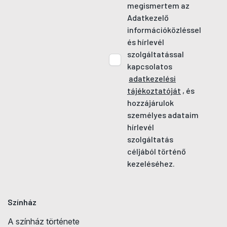
megismertem az
Adatkezelő
információközléssel
és hírlevél
szolgáltatással
kapcsolatos
adatkezelési
tájékoztatóját
, és
hozzájárulok
személyes adataim
hírlevél
szolgáltatás
céljából történő
kezeléséhez.
Színház
A színház története