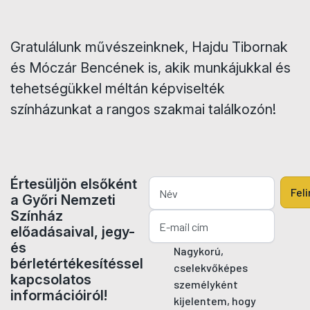
Gratulálunk művészeinknek, Hajdu Tibornak
és Móczár Bencének is, akik munkájukkal és
tehetségükkel méltán képviselték
színházunkat a rangos szakmai találkozón!
Értesüljön elsőként
Fel
a Győri Nemzeti
Színház
előadásaival, jegy-
és
Nagykorú,
bérletértékesítéssel
cselekvőképes
kapcsolatos
személyként
információiról!
kijelentem, hogy