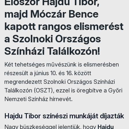
Először Hajdu Tibor,
majd Móczár Bence
kapott rangos elismerést
a Szolnoki Országos
Színházi Találkozón!
Két tehetséges művészünk is elismerésben
részesült a június 10. és 16. között
megrendezett Szolnoki Országos Színházi
Találkozón (OSZT), ezzel is öregbítve a Győri
Nemzeti Színház hírnevét.
Hajdu Tibor színészi munkáját díjazták
Nagy büszkeséggel jelentjük, hogy
Hajdu