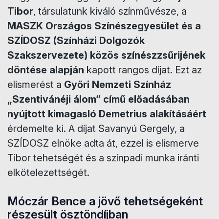
Tibor
, társulatunk kiváló színművésze, a
MASZK Országos Színészegyesület és a
SZÍDOSZ (Színházi Dolgozók
Szakszervezete) közös színészzsűrijének
döntése alapján
kapott rangos díjat. Ezt az
elismerést a
Győri Nemzeti Színház
„Szentivánéji álom” című előadásában
nyújtott kimagasló Demetrius alakításáért
érdemelte ki. A díjat Savanyú Gergely, a
SZÍDOSZ elnöke adta át, ezzel is elismerve
Tibor tehetségét és a színpadi munka iránti
elkötelezettségét.
Móczár Bence a jövő tehetségeként
részesült ösztöndíjban