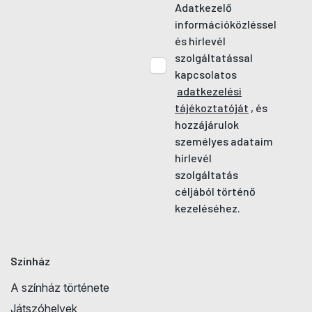
Adatkezelő
információközléssel
és hírlevél
szolgáltatással
kapcsolatos
adatkezelési
tájékoztatóját
, és
hozzájárulok
személyes adataim
hírlevél
szolgáltatás
céljából történő
kezeléséhez.
Színház
A színház története
Játszóhelyek