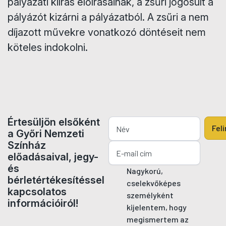
pályázati kiírás előírásainak, a zsűri jogosult a
pályázót kizárni a pályázatból. A zsűri a nem
díjazott művekre vonatkozó döntéseit nem
köteles indokolni.
Értesüljön elsőként
Fel
a Győri Nemzeti
Színház
előadásaival, jegy-
és
Nagykorú,
bérletértékesítéssel
cselekvőképes
kapcsolatos
személyként
információiról!
kijelentem, hogy
megismertem az