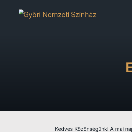
E
Kedves Közönségünk! A mai nap