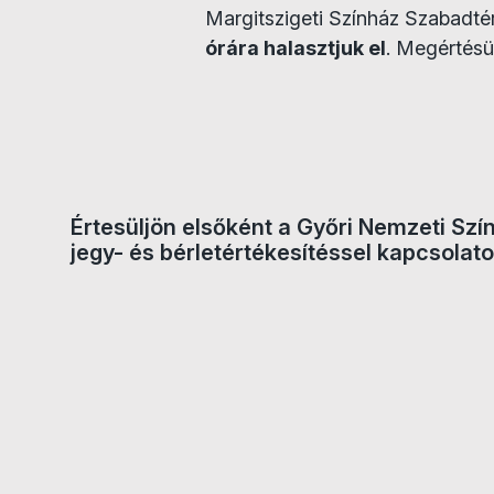
Margitszigeti Színház Szabadtér
órára halasztjuk el
. Megértésü
Jegyvásárlás
Értesüljön elsőként a Győri Nemzeti Szí
jegy- és bérletértékesítéssel kapcsolato