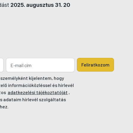
adást
2025. augusztus 31. 20
Feliratkozom
 személyként kijelentem, hogy
ő információközléssel és hírlevél
tos
adatkezelési tájékoztatóját
,
s adataim hírlevél szolgáltatás
hez.