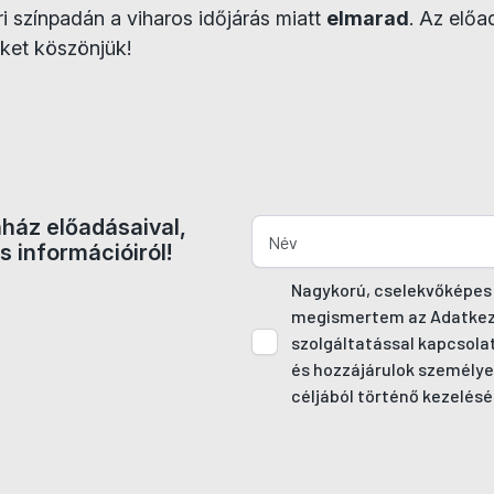
i színpadán a viharos időjárás miatt
elmarad
. Az elő
ket köszönjük!
nház előadásaival,
s információiról!
Nagykorú, cselekvőképes
megismertem az Adatkezel
szolgáltatással kapcsola
és hozzájárulok személye
céljából történő kezelésé