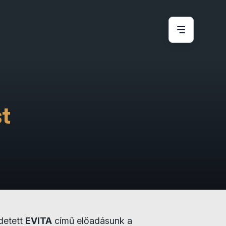
st
detett
EVITA
című előadásunk a