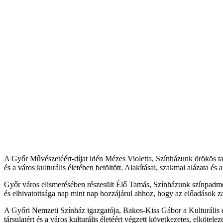
A Győr Művészetéért-díjat idén Mézes Violetta, Színházunk örökös tag
és a város kulturális életében betöltött. Alakításai, szakmai alázata és 
Győr város elismerésében részesült Élő Tamás, Színházunk színpadmeste
és elhivatottsága nap mint nap hozzájárul ahhoz, hogy az előadások 
A Győri Nemzeti Színház igazgatója, Bakos-Kiss Gábor a Kulturális és
társulatért és a város kulturális életéért végzett következetes, elkötelez