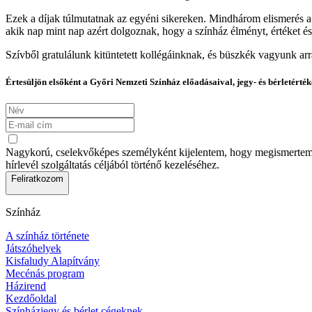
Ezek a díjak túlmutatnak az egyéni sikereken. Mindhárom elismerés a
akik nap mint nap azért dolgoznak, hogy a színház élményt, értéket é
Szívből gratulálunk kitüntetett kollégáinknak, és büszkék vagyunk arr
Értesüljön elsőként a Győri Nemzeti Színház előadásaival, jegy- és bérletérték
Nagykorú, cselekvőképes személyként kijelentem, hogy megismertem az
hírlevél szolgáltatás céljából történő kezeléséhez.
Feliratkozom
Színház
A színház története
Játszóhelyek
Kisfaludy Alapítvány
Mecénás program
Házirend
Kezdőoldal
Színházjegy és bérlet cégeknek