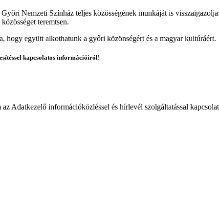
 Győri Nemzeti Színház teljes közösségének munkáját is visszaigazolja
s közösséget teremtsen.
a, hogy együtt alkothatunk a győri közönségért és a magyar kultúráért.
esítéssel kapcsolatos információiról!
 Adatkezelő információközléssel és hírlevél szolgáltatással kapcsola