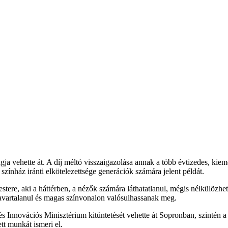
ja vehette át. A díj méltó visszaigazolása annak a több évtizedes, ki
a színház iránti elkötelezettsége generációk számára jelent példát.
re, aki a háttérben, a nézők számára láthatatlanul, mégis nélkülözhete
zavartalanul és magas színvonalon valósulhassanak meg.
 Innovációs Minisztérium kitüntetését vehette át Sopronban, szintén a
ett munkát ismeri el.