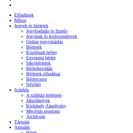
Előadások
Műsor
Jegyek és bérletek
Jegyfoglalás és fizetés
Jegyárak és kedvezmények
Online jegyvásárlás
Bérletek
Középsuli bérlet
Egyetemi bérlet
Sikerbérletek
Bérletbeváltás
Bérletek előadásai
Bérletcsere
Nézőtér
Színház
A színház története
Játszóhelyek
Kisfaludy Alapítvány
Mecénás program
Archívum
Társulat
Aktuális
Hírek