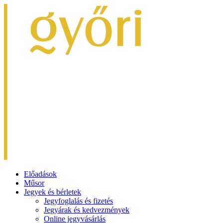
Előadások
Műsor
Jegyek és bérletek
Jegyfoglalás és fizetés
Jegyárak és kedvezmények
Online jegyvásárlás