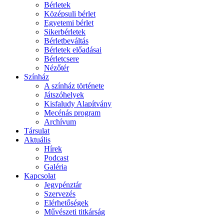
Bérletek
Középsuli bérlet
Egyetemi bérlet
Sikerbérletek
Bérletbeváltás
Bérletek előadásai
Bérletcsere
Nézőtér
Színház
A színház története
Játszóhelyek
Kisfaludy Alapítvány
Mecénás program
Archívum
Társulat
Aktuális
Hírek
Podcast
Galéria
Kapcsolat
Jegypénztár
Szervezés
Elérhetőségek
Művészeti titkárság