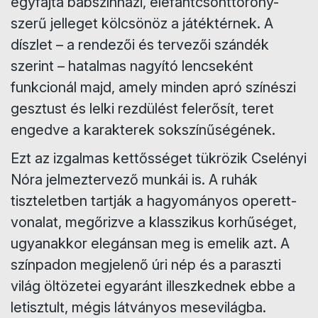
egyfajta bábszínházi, elefántcsonttorony-
szerű jelleget kölcsönöz a játéktérnek. A
díszlet – a rendezői és tervezői szándék
szerint – hatalmas nagyító lencseként
funkcionál majd, amely minden apró színészi
gesztust és lelki rezdülést felerősít, teret
engedve a karakterek sokszínűségének.
​Ezt az izgalmas kettősséget tükrözik Cselényi
Nóra jelmeztervező munkái is. A ruhák
tiszteletben tartják a hagyományos operett-
vonalat, megőrizve a klasszikus korhűséget,
ugyanakkor elegánsan meg is emelik azt. A
színpadon megjelenő úri nép és a paraszti
világ öltözetei egyaránt illeszkednek ebbe a
letisztult, mégis látványos mesevilágba.