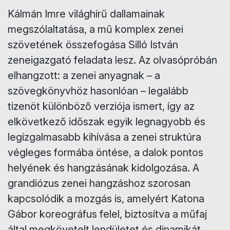
​Kálmán Imre világhírű dallamainak
megszólaltatása, a mű komplex zenei
szövetének összefogása Silló István
zeneigazgató feladata lesz. Az olvasópróbán
elhangzott: a zenei anyagnak – a
szövegkönyvhöz hasonlóan – legalább
tizenöt különböző verziója ismert, így az
elkövetkező időszak egyik legnagyobb és
legizgalmasabb kihívása a zenei struktúra
végleges formába öntése, a dalok pontos
helyének és hangzásának kidolgozása. A
grandiózus zenei hangzáshoz szorosan
kapcsolódik a mozgás is, amelyért Katona
Gábor koreográfus felel, biztosítva a műfaj
által megkövetelt lendületet és dinamikát.