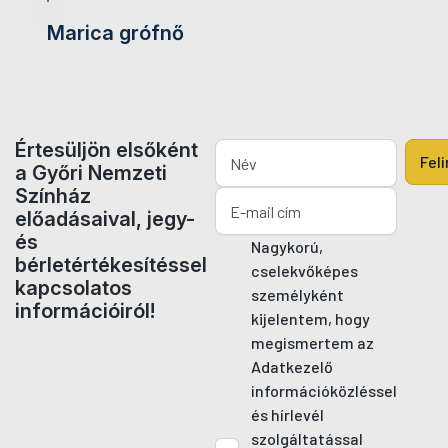
Marica grófnő
Értesüljön elsőként
Fel
a Győri Nemzeti
Színház
előadásaival, jegy-
és
Nagykorú,
bérletértékesítéssel
cselekvőképes
kapcsolatos
személyként
információiról!
kijelentem, hogy
megismertem az
Adatkezelő
információközléssel
és hírlevél
szolgáltatással