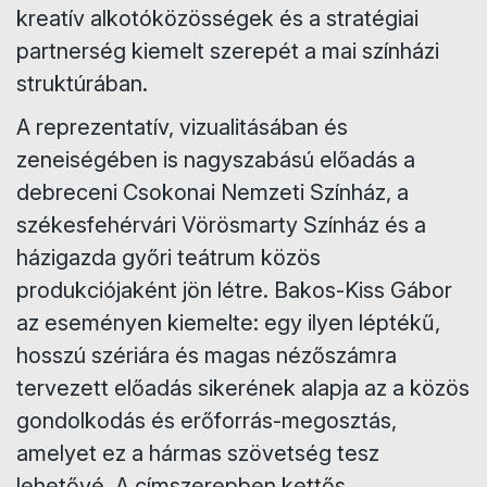
kreatív alkotóközösségek és a stratégiai
partnerség kiemelt szerepét a mai színházi
struktúrában.
​A reprezentatív, vizualitásában és
zeneiségében is nagyszabású előadás a
debreceni Csokonai Nemzeti Színház, a
székesfehérvári Vörösmarty Színház és a
házigazda győri teátrum közös
produkciójaként jön létre. Bakos-Kiss Gábor
az eseményen kiemelte: egy ilyen léptékű,
hosszú szériára és magas nézőszámra
tervezett előadás sikerének alapja az a közös
gondolkodás és erőforrás-megosztás,
amelyet ez a hármas szövetség tesz
lehetővé. A címszerepben kettős