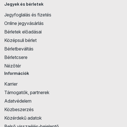
Jegyek és bérletek
Jegyfoglalás és fizetés
Online jegyvásárlás
Bérletek előadásai
Középsuli bérlet
Bérletbeváltás
Bérletcsere
Nézőtér
Információk
Karrier
Támogatók, partnerek
Adatvédelem
Közbeszerzés
Közérdekű adatok
Belső visszaélés-bejelentő