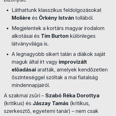
Láthattunk klasszikus feldolgozásokat
Molière
és
Örkény István
tollából.
Megjelentek a kortárs magyar irodalom
alkotásai és
Tim Burton
különleges
látványvilága is.
A legnagyobb sikert talán a diákok saját
maguk által írt vagy
improvizált
előadásai
aratták, amelyek kendőzetlen
őszinteséggel szóltak a mai fiatalság
mindennapjairól.
A szakmai zsűri –
Szabó Réka Dorottya
(kritikus) és
Jászay Tamás
(kritikus,
szerkesztő, egyetemi tanár) – nem csak