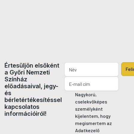
Értesüljön elsőként
Fel
a Győri Nemzeti
Színház
előadásaival, jegy-
és
Nagykorú,
bérletértékesítéssel
cselekvőképes
kapcsolatos
személyként
információiról!
kijelentem, hogy
megismertem az
Adatkezelő