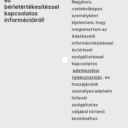
és
Nagykorú,
bérletértékesítéssel
cselekvőképes
kapcsolatos
személyként
információiról!
kijelentem, hogy
megismertem az
Adatkezelő
információközléssel
és hírlevél
szolgáltatással
kapcsolatos
adatkezelési
tájékoztatóját
, és
hozzájárulok
személyes adataim
hírlevél
szolgáltatás
céljából történő
kezeléséhez.