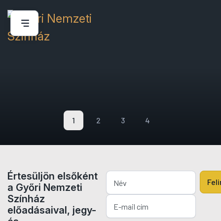
1
2
3
4
Értesüljön elsőként
Fel
a Győri Nemzeti
Színház
előadásaival, jegy-