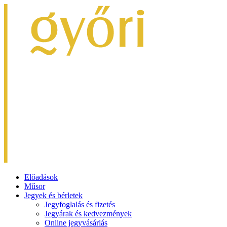
Előadások
Műsor
Jegyek és bérletek
Jegyfoglalás és fizetés
Jegyárak és kedvezmények
Online jegyvásárlás