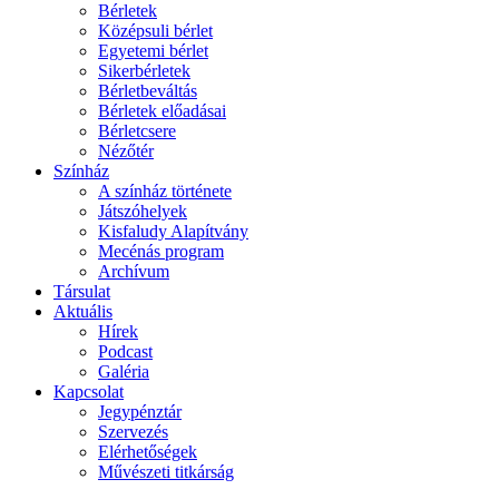
Bérletek
Középsuli bérlet
Egyetemi bérlet
Sikerbérletek
Bérletbeváltás
Bérletek előadásai
Bérletcsere
Nézőtér
Színház
A színház története
Játszóhelyek
Kisfaludy Alapítvány
Mecénás program
Archívum
Társulat
Aktuális
Hírek
Podcast
Galéria
Kapcsolat
Jegypénztár
Szervezés
Elérhetőségek
Művészeti titkárság