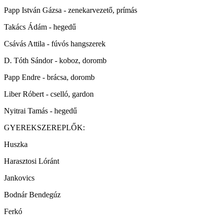
Papp István Gázsa - zenekarvezető, prímás
Takács Ádám - hegedű
Csávás Attila - fúvós hangszerek
D. Tóth Sándor - koboz, doromb
Papp Endre - brácsa, doromb
Liber Róbert - cselló, gardon
Nyitrai Tamás - hegedű
GYEREKSZEREPLŐK:
Huszka
Harasztosi Lóránt
Jankovics
Bodnár Bendegúz
Ferkó