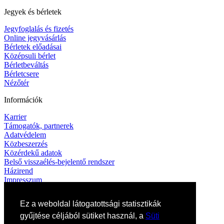
Jegyek és bérletek
Jegyfoglalás és fizetés
Online jegyvásárlás
Bérletek előadásai
Középsuli bérlet
Bérletbeváltás
Bérletcsere
Nézőtér
Információk
Karrier
Támogatók, partnerek
Adatvédelem
Közbeszerzés
Közérdekű adatok
Belső visszaélés-bejelentő rendszer
Házirend
Impresszum
Kapcsolat
Ez a weboldal látogatottsági statisztikák
Elérhetőségek
gyűjtése céljából sütiket használ, a
Süti
Művészeti titkárság