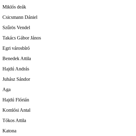
Miklós deák
Csicsmann Dániel
Szűrös Vendel
Takács Gábor János
Egri városbíró
Benedek Attila
Hajdú András
Juhász Sándor
Aga
Hajdú Flórián
Komlósi Antal
Tókos Attila
Katona