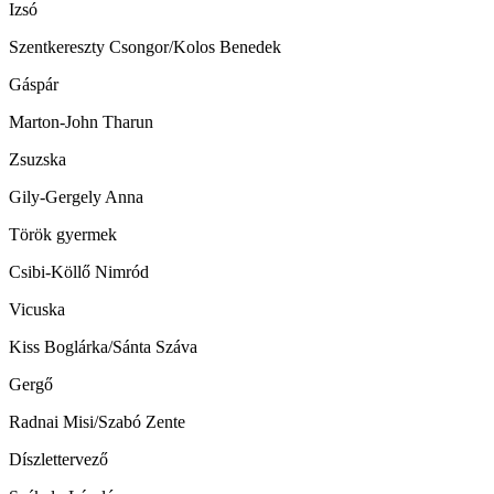
Izsó
Szentkereszty Csongor/Kolos Benedek
Gáspár
Marton-John Tharun
Zsuzska
Gily-Gergely Anna
Török gyermek
Csibi-Köllő Nimród
Vicuska
Kiss Boglárka/Sánta Száva
Gergő
Radnai Misi/Szabó Zente
Díszlettervező