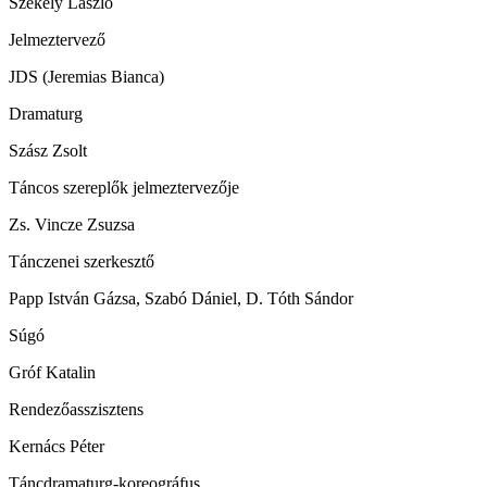
Székely László
Jelmeztervező
JDS (Jeremias Bianca)
Dramaturg
Szász Zsolt
Táncos szereplők jelmeztervezője
Zs. Vincze Zsuzsa
Tánczenei szerkesztő
Papp István Gázsa, Szabó Dániel, D. Tóth Sándor
Súgó
Gróf Katalin
Rendezőasszisztens
Kernács Péter
Táncdramaturg-koreográfus