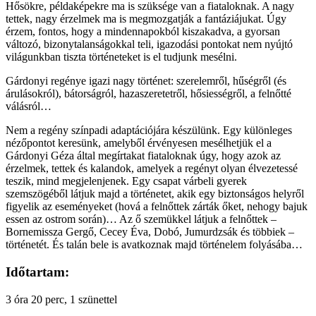
Hősökre, példaképekre ma is szüksége van a fiataloknak. A nagy
tettek, nagy érzelmek ma is megmozgatják a fantáziájukat. Úgy
érzem, fontos, hogy a mindennapokból kiszakadva, a gyorsan
változó, bizonytalanságokkal teli, igazodási pontokat nem nyújtó
világunkban tiszta történeteket is el tudjunk mesélni.
Gárdonyi regénye igazi nagy történet: szerelemről, hűségről (és
árulásokról), bátorságról, hazaszeretetről, hősiességről, a felnőtté
válásról…
Nem a regény színpadi adaptációjára készülünk. Egy különleges
nézőpontot keresünk, amelyből érvényesen mesélhetjük el a
Gárdonyi Géza által megírtakat fiataloknak úgy, hogy azok az
érzelmek, tettek és kalandok, amelyek a regényt olyan élvezetessé
teszik, mind megjelenjenek. Egy csapat várbeli gyerek
szemszögéből látjuk majd a történetet, akik egy biztonságos helyről
figyelik az eseményeket (hová a felnőttek zárták őket, nehogy bajuk
essen az ostrom során)… Az ő szemükkel látjuk a felnőttek –
Bornemissza Gergő, Cecey Éva, Dobó, Jumurdzsák és többiek –
történetét. És talán bele is avatkoznak majd történelem folyásába…
Időtartam:
3 óra 20 perc, 1 szünettel