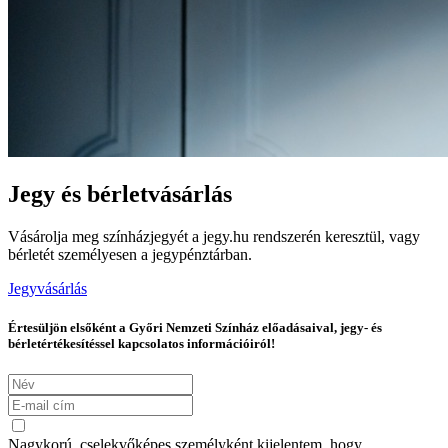
Jegy és bérletvásárlás
Vásárolja meg színházjegyét a jegy.hu rendszerén keresztül, vagy
bérletét személyesen a jegypénztárban.
Jegyvásárlás
Értesüljön elsőként a Győri Nemzeti Színház előadásaival, jegy- és
bérletértékesítéssel kapcsolatos információiról!
Nagykorú, cselekvőképes személyként kijelentem, hogy