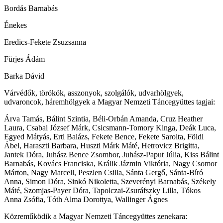
Bordás Barnabás
Énekes
Eredics-Fekete Zsuzsanna
Fürjes Ádám
Barka Dávid
Várvédők, törökök, asszonyok, szolgálók, udvarhölgyek,
udvaroncok, háremhölgyek a Magyar Nemzeti Táncegyüttes tagjai:
Árva Tamás, Bálint Szintia, Béli-Orbán Amanda, Cruz Heather
Laura, Csabai József Márk, Csicsmann-Tomory Kinga, Deák Luca,
Egyed Mátyás, Ertl Balázs, Fekete Bence, Fekete Sarolta, Földi
Ábel, Haraszti Barbara, Huszti Márk Máté, Hetrovicz Brigitta,
Jantek Dóra, Juhász Bence Zsombor, Juhász-Paput Júlia, Kiss Bálint
Barnabás, Kovács Franciska, Králik Jázmin Viktória, Nagy Csomor
Márton, Nagy Marcell, Peszlen Csilla, Sánta Gergő, Sánta-Bíró
Anna, Simon Dóra, Sinkó Nikoletta, Szeverényi Barnabás, Székely
Máté, Szomjas-Payer Dóra, Tapolczai-Zsuráfszky Lilla, Tókos
Anna Zsófia, Tóth Alma Dorottya, Wallinger Ágnes
Közreműködik a Magyar Nemzeti Táncegyüttes zenekara: