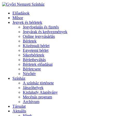
Előadások
Műsor
Jegyek és bérletek
Jegyfoglalás és fizetés
Jegyárak és kedvezmények
Online jegyvásárlás
Bérletek
Középsuli bérlet
Egyetemi bérlet
Sikerbérletek
Bérletbeváltás
Bérletek előadásai
Bérletcsere
Nézőtér
Színház
A színház története
Játszóhelyek
Kisfaludy Alapítvány
Mecénás program
Archívum
Társulat
Aktuális
Hírek