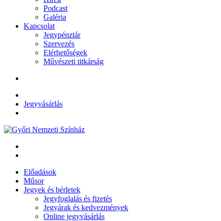
Podcast
Galéria
Kapcsolat
Jegypénztár
Szervezés
Elérhetőségek
Művészeti titkárság
Jegyvásárlás
Előadások
Műsor
Jegyek és bérletek
Jegyfoglalás és fizetés
Jegyárak és kedvezmények
Online jegyvásárlás