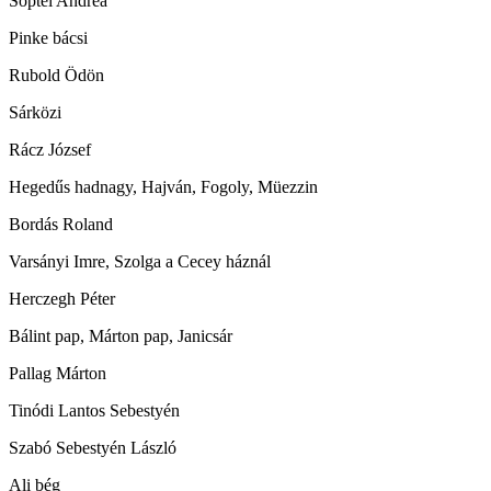
Söptei Andrea
Pinke bácsi
Rubold Ödön
Sárközi
Rácz József
Hegedűs hadnagy, Hajván, Fogoly, Müezzin
Bordás Roland
Varsányi Imre, Szolga a Cecey háznál
Herczegh Péter
Bálint pap, Márton pap, Janicsár
Pallag Márton
Tinódi Lantos Sebestyén
Szabó Sebestyén László
Ali bég