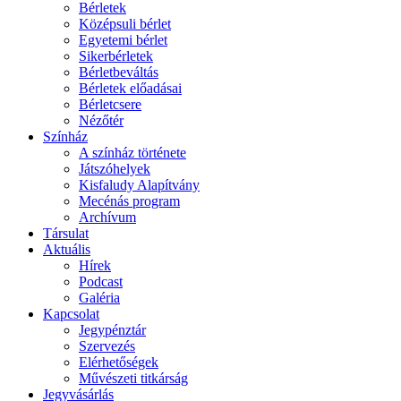
Bérletek
Középsuli bérlet
Egyetemi bérlet
Sikerbérletek
Bérletbeváltás
Bérletek előadásai
Bérletcsere
Nézőtér
Színház
A színház története
Játszóhelyek
Kisfaludy Alapítvány
Mecénás program
Archívum
Társulat
Aktuális
Hírek
Podcast
Galéria
Kapcsolat
Jegypénztár
Szervezés
Elérhetőségek
Művészeti titkárság
Jegyvásárlás