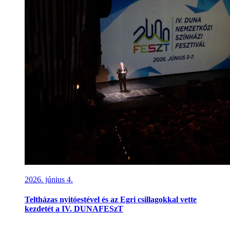
2026. június 4.
Teltházas nyitóestével és az Egri csillagokkal vette
kezdetét a IV. DUNAFESzT