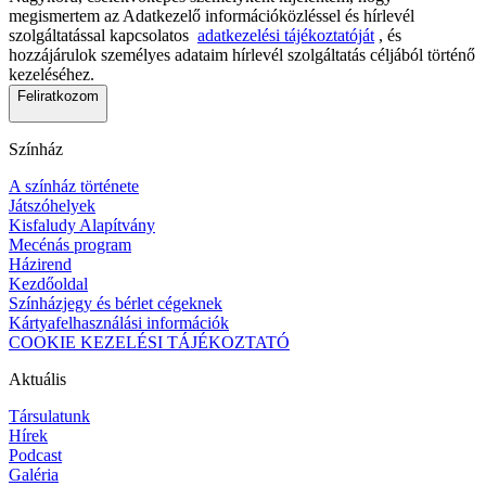
megismertem az Adatkezelő információközléssel és hírlevél
szolgáltatással kapcsolatos
adatkezelési tájékoztatóját
, és
hozzájárulok személyes adataim hírlevél szolgáltatás céljából történő
kezeléséhez.
Feliratkozom
Színház
A színház története
Játszóhelyek
Kisfaludy Alapítvány
Mecénás program
Házirend
Kezdőoldal
Színházjegy és bérlet cégeknek
Kártyafelhasználási információk
COOKIE KEZELÉSI TÁJÉKOZTATÓ
Aktuális
Társulatunk
Hírek
Podcast
Galéria