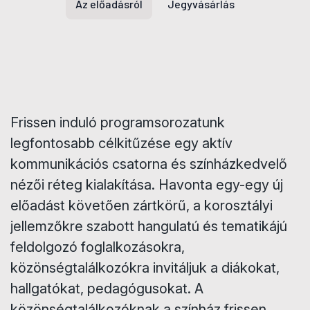
Az előadásról
Jegyvásárlás
Frissen induló programsorozatunk
legfontosabb célkitűzése egy aktív
kommunikációs csatorna és színházkedvelő
nézői réteg kialakítása. Havonta egy-egy új
előadást követően zártkörű, a korosztályi
jellemzőkre szabott hangulatú és tematikájú
feldolgozó foglalkozásokra,
közönségtalálkozókra invitáljuk a diákokat,
hallgatókat, pedagógusokat. A
közönségtalálkozóknak a színház frissen