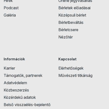
Hírek
Online jegyvásárlás
Podcast
Bérletek előadásai
Galéria
Középsuli bérlet
Bérletbeváltás
Bérletcsere
Nézőtér
Információk
Kapcsolat
Karrier
Elérhetőségek
Támogatók, partnerek
Művészeti titkárság
Adatvédelem
Közbeszerzés
Közérdekű adatok
Belső visszaélés-bejelentő