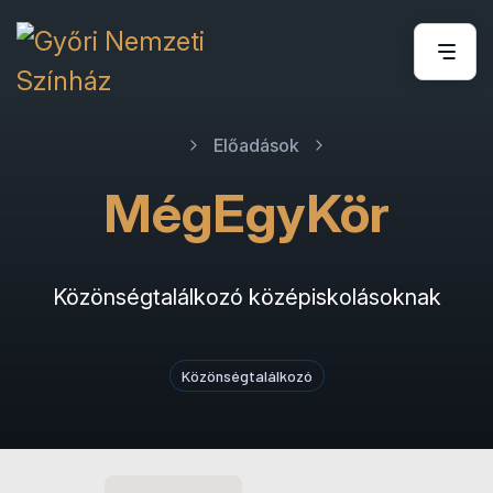
Előadások
MégEgyKör
Közönségtalálkozó középiskolásoknak
Közönségtalálkozó