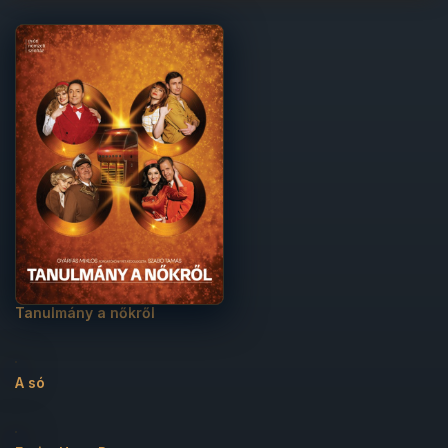
Műfaj
Rendezés
Tanulmány a nőkről
A só