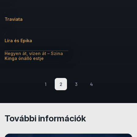
Traviata
Líra és Epika
Hegyen át, vízen át – Szina
Kinga önálló estje
1
2
3
4
További információk