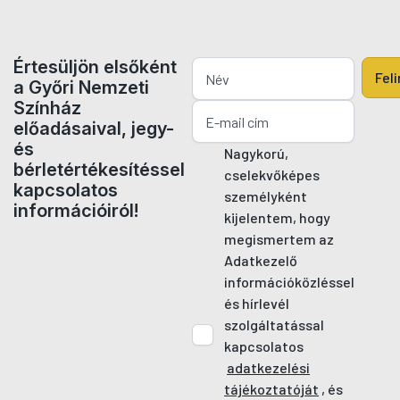
Értesüljön elsőként
Fel
a Győri Nemzeti
Színház
előadásaival, jegy-
és
Nagykorú,
bérletértékesítéssel
cselekvőképes
kapcsolatos
személyként
információiról!
kijelentem, hogy
megismertem az
Adatkezelő
információközléssel
és hírlevél
szolgáltatással
kapcsolatos
adatkezelési
tájékoztatóját
, és