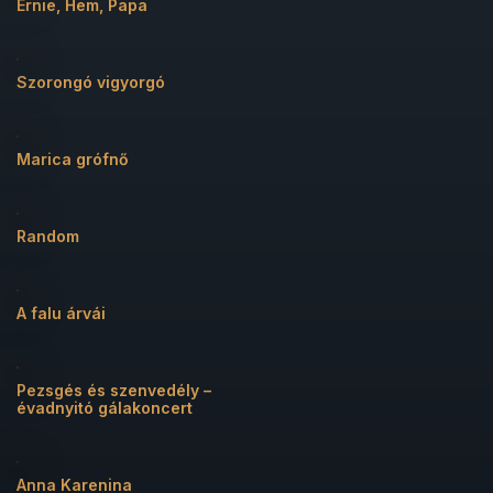
Ernie, Hem, Papa
Szorongó vigyorgó
Marica grófnő
Random
A falu árvái
Pezsgés és szenvedély –
évadnyitó gálakoncert
Anna Karenina