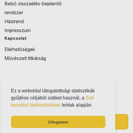
Belső visszaélés-bejelentő
rendszer
Házirend
Impresszum
Kapcsolat
Elérhetőségek
Művészeti titkárság
Ez a weboldal látogatottsági statisztikák
gyűjtése céljából sütiket használ, a
Süti
kezelési tájékoztatóban
leírtak alapján
Elfogadom
Jegyvásárlás
Próbatábla
Készítette: finetune.hu