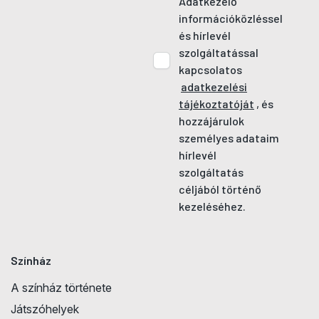
Adatkezelő
információközléssel
és hírlevél
szolgáltatással
kapcsolatos
adatkezelési
tájékoztatóját
, és
hozzájárulok
személyes adataim
hírlevél
szolgáltatás
céljából történő
kezeléséhez.
Színház
A színház története
Játszóhelyek