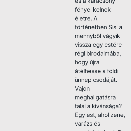
és a karácsony
fényei kelnek
életre. A
történetben Sisi a
mennyből vágyik
vissza egy estére
régi birodalmába,
hogy újra
átélhesse a földi
ünnep csodáját.
Vajon
meghallgatásra
talál a kívánsága?
Egy est, ahol zene,
varázs és