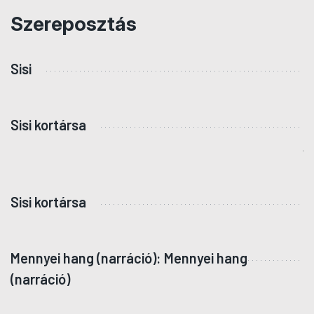
Szereposztás
Sisi
J
K
Sisi kortársa
M
Á
Z
Sisi kortársa
S
G
Mennyei hang (narráció): Mennyei hang
D
(narráció)
S
G