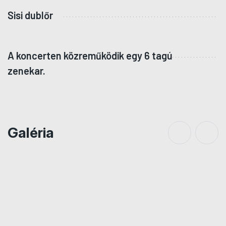
Sisi dublőr
F
P
A koncerten közreműködik egy 6 tagú
zenekar.
Galéria