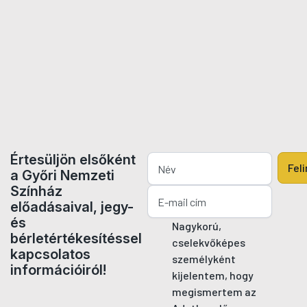
Értesüljön elsőként
Fel
a Győri Nemzeti
Színház
előadásaival, jegy-
és
Nagykorú,
bérletértékesítéssel
cselekvőképes
kapcsolatos
személyként
információiról!
kijelentem, hogy
megismertem az