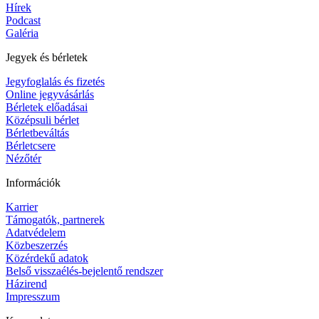
Hírek
Podcast
Galéria
Jegyek és bérletek
Jegyfoglalás és fizetés
Online jegyvásárlás
Bérletek előadásai
Középsuli bérlet
Bérletbeváltás
Bérletcsere
Nézőtér
Információk
Karrier
Támogatók, partnerek
Adatvédelem
Közbeszerzés
Közérdekű adatok
Belső visszaélés-bejelentő rendszer
Házirend
Impresszum