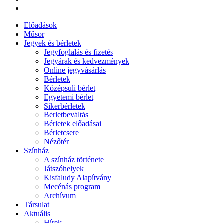
Előadások
Műsor
Jegyek és bérletek
Jegyfoglalás és fizetés
Jegyárak és kedvezmények
Online jegyvásárlás
Bérletek
Középsuli bérlet
Egyetemi bérlet
Sikerbérletek
Bérletbeváltás
Bérletek előadásai
Bérletcsere
Nézőtér
Színház
A színház története
Játszóhelyek
Kisfaludy Alapítvány
Mecénás program
Archívum
Társulat
Aktuális
Hírek