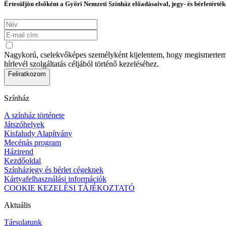
Értesüljön elsőként a Győri Nemzeti Színház előadásaival, jegy- és bérletérték
Nagykorú, cselekvőképes személyként kijelentem, hogy megismertem az
hírlevél szolgáltatás céljából történő kezeléséhez.
Feliratkozom
Színház
A színház története
Játszóhelyek
Kisfaludy Alapítvány
Mecénás program
Házirend
Kezdőoldal
Színházjegy és bérlet cégeknek
Kártyafelhasználási információk
COOKIE KEZELÉSI TÁJÉKOZTATÓ
Aktuális
Társulatunk