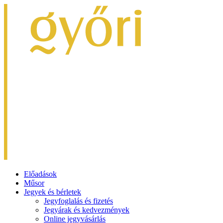
Előadások
Műsor
Jegyek és bérletek
Jegyfoglalás és fizetés
Jegyárak és kedvezmények
Online jegyvásárlás