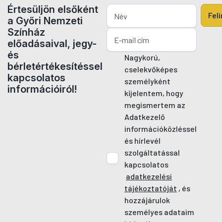
Értesüljön elsőként
Fel
a Győri Nemzeti
Színház
előadásaival, jegy-
és
Nagykorú,
bérletértékesítéssel
cselekvőképes
kapcsolatos
személyként
információiról!
kijelentem, hogy
megismertem az
Adatkezelő
információközléssel
és hírlevél
szolgáltatással
kapcsolatos
adatkezelési
tájékoztatóját
, és
hozzájárulok
személyes adataim