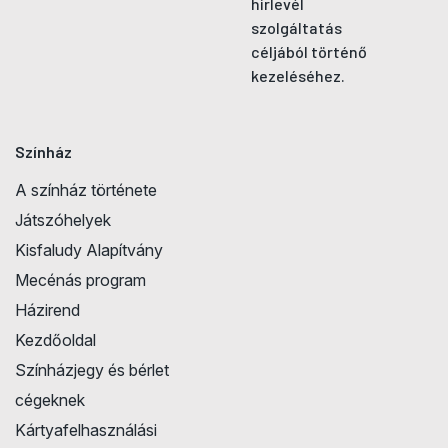
hírlevél
szolgáltatás
céljából történő
kezeléséhez.
Színház
A színház története
Játszóhelyek
Kisfaludy Alapítvány
Mecénás program
Házirend
Kezdőoldal
Színházjegy és bérlet
cégeknek
Kártyafelhasználási