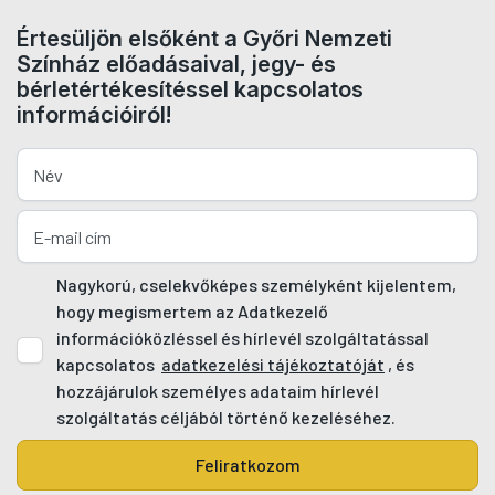
Értesüljön elsőként a Győri Nemzeti
Színház előadásaival, jegy- és
bérletértékesítéssel kapcsolatos
információiról!
Nagykorú, cselekvőképes személyként kijelentem,
hogy megismertem az Adatkezelő
információközléssel és hírlevél szolgáltatással
kapcsolatos
adatkezelési tájékoztatóját
, és
hozzájárulok személyes adataim hírlevél
szolgáltatás céljából történő kezeléséhez.
Feliratkozom