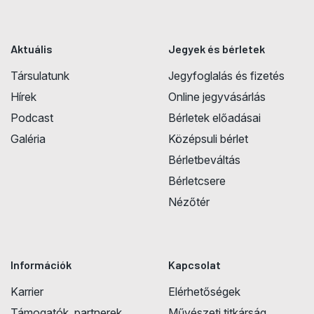
Aktuális
Jegyek és bérletek
Társulatunk
Jegyfoglalás és fizetés
Hírek
Online jegyvásárlás
Podcast
Bérletek előadásai
Galéria
Középsuli bérlet
Bérletbeváltás
Bérletcsere
Nézőtér
Információk
Kapcsolat
Karrier
Elérhetőségek
Támogatók, partnerek
Művészeti titkárság