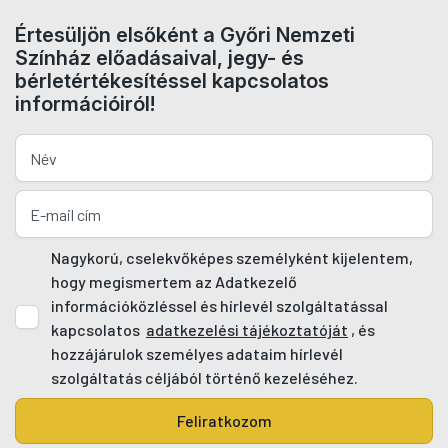
Értesüljön elsőként a Győri Nemzeti
Színház előadásaival, jegy- és
bérletértékesítéssel kapcsolatos
információiról!
Nagykorú, cselekvőképes személyként kijelentem,
hogy megismertem az Adatkezelő
információközléssel és hírlevél szolgáltatással
kapcsolatos
adatkezelési tájékoztatóját
, és
hozzájárulok személyes adataim hírlevél
szolgáltatás céljából történő kezeléséhez.
Feliratkozom