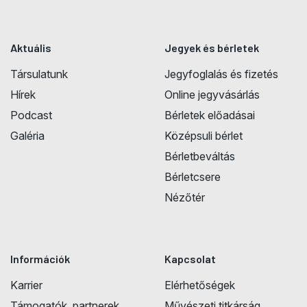
Aktuális
Jegyek és bérletek
Társulatunk
Jegyfoglalás és fizetés
Hírek
Online jegyvásárlás
Podcast
Bérletek előadásai
Galéria
Középsuli bérlet
Bérletbeváltás
Bérletcsere
Nézőtér
Információk
Kapcsolat
Karrier
Elérhetőségek
Támogatók, partnerek
Művészeti titkárság