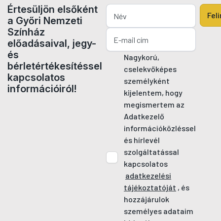
Értesüljön elsőként
Fel
a Győri Nemzeti
Színház
előadásaival, jegy-
és
Nagykorú,
bérletértékesítéssel
cselekvőképes
kapcsolatos
személyként
információiról!
kijelentem, hogy
megismertem az
Adatkezelő
információközléssel
és hírlevél
szolgáltatással
kapcsolatos
adatkezelési
tájékoztatóját
, és
hozzájárulok
személyes adataim