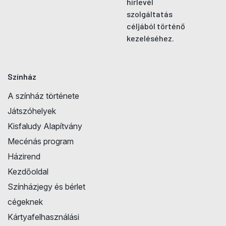
hírlevél
szolgáltatás
céljából történő
kezeléséhez.
Színház
A színház története
Játszóhelyek
Kisfaludy Alapítvány
Mecénás program
Házirend
Kezdőoldal
Színházjegy és bérlet
cégeknek
Kártyafelhasználási