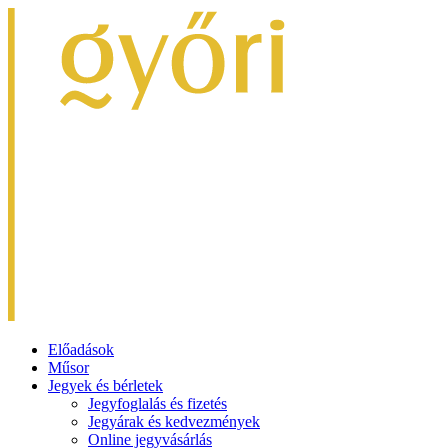
Előadások
Műsor
Jegyek és bérletek
Jegyfoglalás és fizetés
Jegyárak és kedvezmények
Online jegyvásárlás