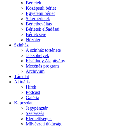
Bérletek
Középsuli bérlet
Egyetemi bérlet
Sikerbérletek
Bérletbeváltás
Bérletek előadásai
Bérletcsere
Nézőtér
Színház
A színház története
Játszóhelyek
Kisfaludy Alapítvány
Mecénás program
Archívum
Társulat
Aktuális
Hírek
Podcast
Galéria
Kapcsolat
Jegypénztár
Szervezés
Elérhetőségek
Művészeti titkárság