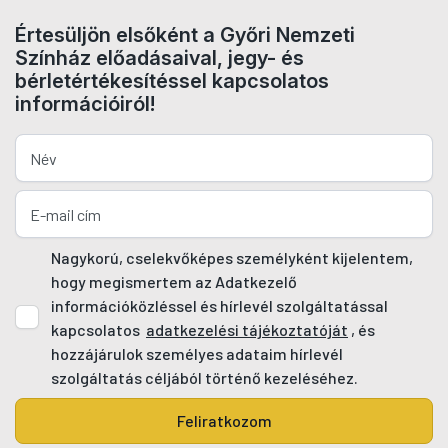
Értesüljön elsőként a Győri Nemzeti
Színház előadásaival, jegy- és
bérletértékesítéssel kapcsolatos
információiról!
Nagykorú, cselekvőképes személyként kijelentem,
hogy megismertem az Adatkezelő
információközléssel és hírlevél szolgáltatással
kapcsolatos
adatkezelési tájékoztatóját
, és
hozzájárulok személyes adataim hírlevél
szolgáltatás céljából történő kezeléséhez.
Feliratkozom