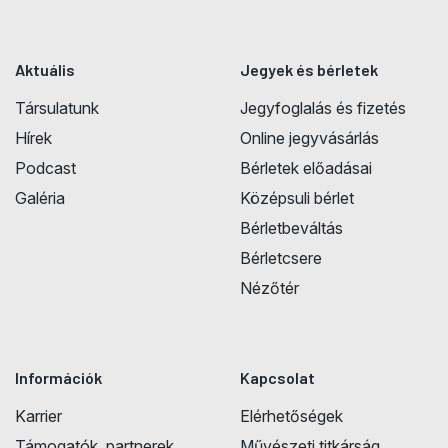
Aktuális
Jegyek és bérletek
Társulatunk
Jegyfoglalás és fizetés
Hírek
Online jegyvásárlás
Podcast
Bérletek előadásai
Galéria
Középsuli bérlet
Bérletbeváltás
Bérletcsere
Nézőtér
Információk
Kapcsolat
Karrier
Elérhetőségek
Támogatók, partnerek
Művészeti titkárság