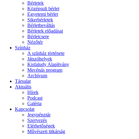
Bérletek
Középsuli bérlet
Egyetemi bérlet
Sikerbérletek
Bérletbeváltás
Bérletek előadásai
Bérletcsere
Nézőtér
Színház
A színház története
Játszóhelyek
Kisfaludy Alapítvány
Mecénás program
Archívum
Társulat
Aktuális
Hírek
Podcast
Galéria
Kapcsolat
Jegypénztár
Szervezés
Elérhetőségek
Művészeti titkárság