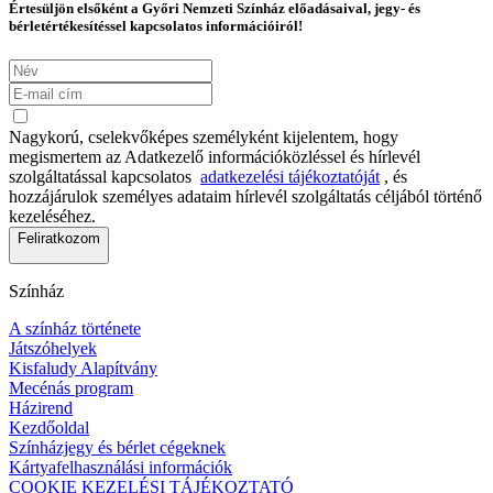
Értesüljön elsőként a Győri Nemzeti Színház előadásaival, jegy- és
bérletértékesítéssel kapcsolatos információiról!
Nagykorú, cselekvőképes személyként kijelentem, hogy
megismertem az Adatkezelő információközléssel és hírlevél
szolgáltatással kapcsolatos
adatkezelési tájékoztatóját
, és
hozzájárulok személyes adataim hírlevél szolgáltatás céljából történő
kezeléséhez.
Feliratkozom
Színház
A színház története
Játszóhelyek
Kisfaludy Alapítvány
Mecénás program
Házirend
Kezdőoldal
Színházjegy és bérlet cégeknek
Kártyafelhasználási információk
COOKIE KEZELÉSI TÁJÉKOZTATÓ