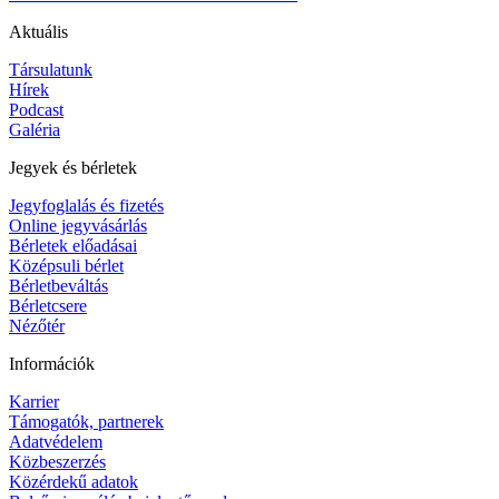
Aktuális
Társulatunk
Hírek
Podcast
Galéria
Jegyek és bérletek
Jegyfoglalás és fizetés
Online jegyvásárlás
Bérletek előadásai
Középsuli bérlet
Bérletbeváltás
Bérletcsere
Nézőtér
Információk
Karrier
Támogatók, partnerek
Adatvédelem
Közbeszerzés
Közérdekű adatok