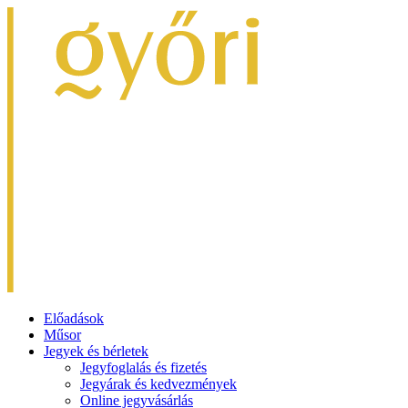
Előadások
Műsor
Jegyek és bérletek
Jegyfoglalás és fizetés
Jegyárak és kedvezmények
Online jegyvásárlás