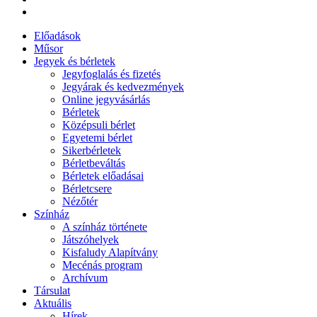
Előadások
Műsor
Jegyek és bérletek
Jegyfoglalás és fizetés
Jegyárak és kedvezmények
Online jegyvásárlás
Bérletek
Középsuli bérlet
Egyetemi bérlet
Sikerbérletek
Bérletbeváltás
Bérletek előadásai
Bérletcsere
Nézőtér
Színház
A színház története
Játszóhelyek
Kisfaludy Alapítvány
Mecénás program
Archívum
Társulat
Aktuális
Hírek