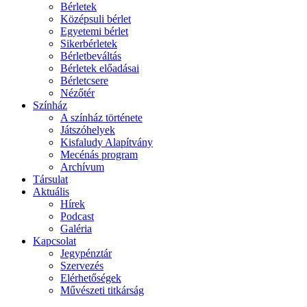
Bérletek
Középsuli bérlet
Egyetemi bérlet
Sikerbérletek
Bérletbeváltás
Bérletek előadásai
Bérletcsere
Nézőtér
Színház
A színház története
Játszóhelyek
Kisfaludy Alapítvány
Mecénás program
Archívum
Társulat
Aktuális
Hírek
Podcast
Galéria
Kapcsolat
Jegypénztár
Szervezés
Elérhetőségek
Művészeti titkárság