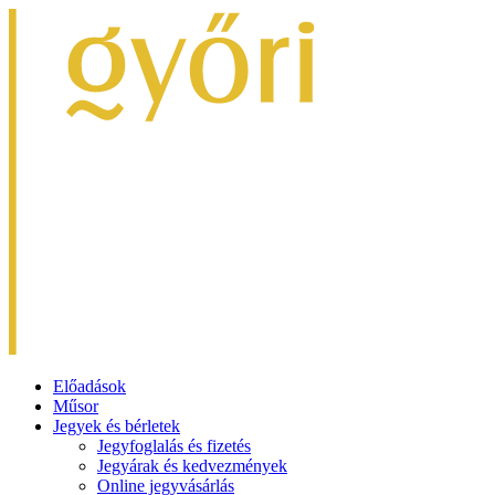
Előadások
Műsor
Jegyek és bérletek
Jegyfoglalás és fizetés
Jegyárak és kedvezmények
Online jegyvásárlás