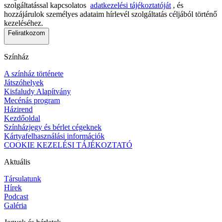
szolgáltatással kapcsolatos
adatkezelési tájékoztatóját
, és
hozzájárulok személyes adataim hírlevél szolgáltatás céljából történő
kezeléséhez.
Feliratkozom
Színház
A színház története
Játszóhelyek
Kisfaludy Alapítvány
Mecénás program
Házirend
Kezdőoldal
Színházjegy és bérlet cégeknek
Kártyafelhasználási információk
COOKIE KEZELÉSI TÁJÉKOZTATÓ
Aktuális
Társulatunk
Hírek
Podcast
Galéria