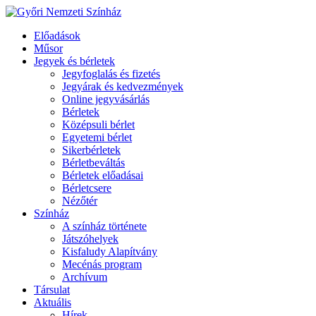
Előadások
Műsor
Jegyek és bérletek
Jegyfoglalás és fizetés
Jegyárak és kedvezmények
Online jegyvásárlás
Bérletek
Középsuli bérlet
Egyetemi bérlet
Sikerbérletek
Bérletbeváltás
Bérletek előadásai
Bérletcsere
Nézőtér
Színház
A színház története
Játszóhelyek
Kisfaludy Alapítvány
Mecénás program
Archívum
Társulat
Aktuális
Hírek