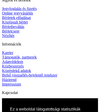
Jegyek és bérletek
Jegyfoglalás és fizetés
Online jegyvásárlás
Bérletek előadásai
Középsuli bérlet
Bérletbeváltás
Bérletcsere
Nézőtér
Információk
Karrier
Támogatók, partnerek
Adatvédelem
Közbeszerzés
Közérdekű adatok
Belső visszaélés-bejelentő rendszer
Házirend
Impresszum
Kapcsolat
Elérhetőségek
Művészeti titkárság
Ez a weboldal látogatottsági statisztikák