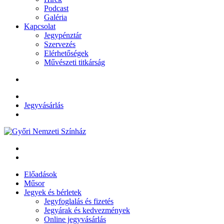
Podcast
Galéria
Kapcsolat
Jegypénztár
Szervezés
Elérhetőségek
Művészeti titkárság
Jegyvásárlás
Előadások
Műsor
Jegyek és bérletek
Jegyfoglalás és fizetés
Jegyárak és kedvezmények
Online jegyvásárlás