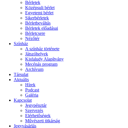
Bérletek
Középsuli bérlet
Egyetemi bérlet
Sikerbérletek
Bérletbeváltás
Bérletek előadásai
Bérletcsere
Nézőtér
Színház
A színház története
Játszóhelyek
Kisfaludy Alapítvány
Mecénás program
Archívum
Társulat
Aktuális
Hírek
Podcast
Galéria
Kapcsolat
Jegypénztár
Szervezés
Elérhetőségek
Művészeti titkárság
Jegyvásárlás