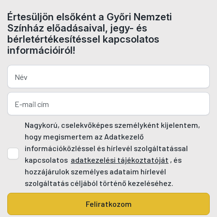
Értesüljön elsőként a Győri Nemzeti
Színház előadásaival, jegy- és
bérletértékesítéssel kapcsolatos
információiról!
Nagykorú, cselekvőképes személyként kijelentem,
hogy megismertem az Adatkezelő
információközléssel és hírlevél szolgáltatással
kapcsolatos
adatkezelési tájékoztatóját
, és
hozzájárulok személyes adataim hírlevél
szolgáltatás céljából történő kezeléséhez.
Feliratkozom