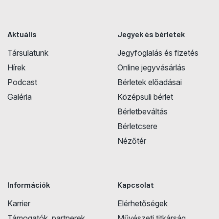
Aktuális
Jegyek és bérletek
Társulatunk
Jegyfoglalás és fizetés
Hírek
Online jegyvásárlás
Podcast
Bérletek előadásai
Galéria
Középsuli bérlet
Bérletbeváltás
Bérletcsere
Nézőtér
Információk
Kapcsolat
Karrier
Elérhetőségek
Támogatók, partnerek
Művészeti titkárság