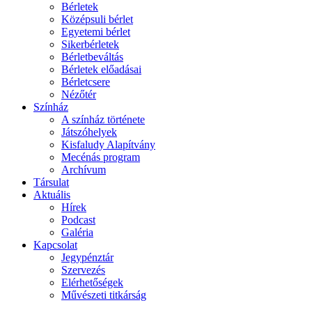
Bérletek
Középsuli bérlet
Egyetemi bérlet
Sikerbérletek
Bérletbeváltás
Bérletek előadásai
Bérletcsere
Nézőtér
Színház
A színház története
Játszóhelyek
Kisfaludy Alapítvány
Mecénás program
Archívum
Társulat
Aktuális
Hírek
Podcast
Galéria
Kapcsolat
Jegypénztár
Szervezés
Elérhetőségek
Művészeti titkárság