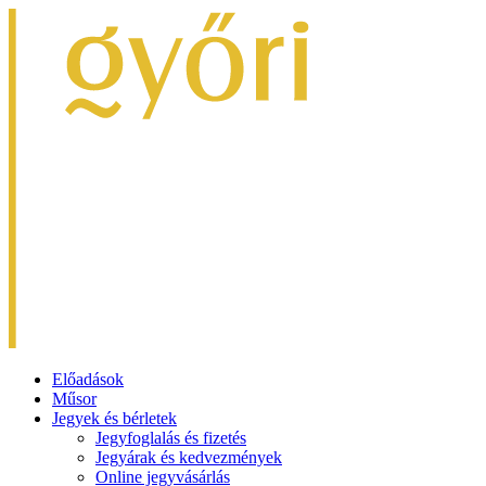
Előadások
Műsor
Jegyek és bérletek
Jegyfoglalás és fizetés
Jegyárak és kedvezmények
Online jegyvásárlás