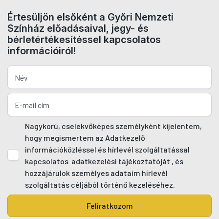
Értesüljön elsőként a Győri Nemzeti
Színház előadásaival, jegy- és
bérletértékesítéssel kapcsolatos
információiról!
Nagykorú, cselekvőképes személyként kijelentem,
hogy megismertem az Adatkezelő
információközléssel és hírlevél szolgáltatással
kapcsolatos
adatkezelési tájékoztatóját
, és
hozzájárulok személyes adataim hírlevél
szolgáltatás céljából történő kezeléséhez.
Feliratkozom