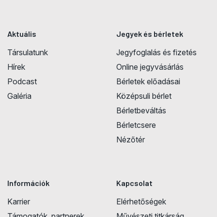
Aktuális
Jegyek és bérletek
Társulatunk
Jegyfoglalás és fizetés
Hírek
Online jegyvásárlás
Podcast
Bérletek előadásai
Galéria
Középsuli bérlet
Bérletbeváltás
Bérletcsere
Nézőtér
Információk
Kapcsolat
Karrier
Elérhetőségek
Támogatók, partnerek
Művészeti titkárság