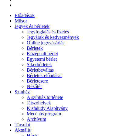
Előadások
Műsor
Jegyek és bérletek
Jegyfoglalás és fizetés
Jegyárak és kedvezmények
Online jegyvásárlás
Bérletek
Középsuli bérlet
Egyetemi bérlet
Sikerbérletek
Bérletbeváltás
Bérletek előadásai
Bérletcsere
Nézőtér
Színház
A színház története
Játszóhelyek
Kisfaludy Alapítvány
Mecénás program
Archívum
Társulat
Aktuális
Hírek