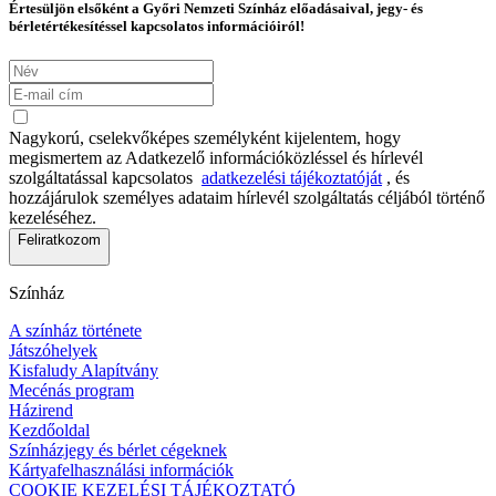
Értesüljön elsőként a Győri Nemzeti Színház előadásaival, jegy- és
bérletértékesítéssel kapcsolatos információiról!
Nagykorú, cselekvőképes személyként kijelentem, hogy
megismertem az Adatkezelő információközléssel és hírlevél
szolgáltatással kapcsolatos
adatkezelési tájékoztatóját
, és
hozzájárulok személyes adataim hírlevél szolgáltatás céljából történő
kezeléséhez.
Feliratkozom
Színház
A színház története
Játszóhelyek
Kisfaludy Alapítvány
Mecénás program
Házirend
Kezdőoldal
Színházjegy és bérlet cégeknek
Kártyafelhasználási információk
COOKIE KEZELÉSI TÁJÉKOZTATÓ