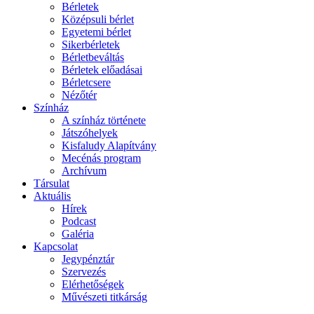
Bérletek
Középsuli bérlet
Egyetemi bérlet
Sikerbérletek
Bérletbeváltás
Bérletek előadásai
Bérletcsere
Nézőtér
Színház
A színház története
Játszóhelyek
Kisfaludy Alapítvány
Mecénás program
Archívum
Társulat
Aktuális
Hírek
Podcast
Galéria
Kapcsolat
Jegypénztár
Szervezés
Elérhetőségek
Művészeti titkárság