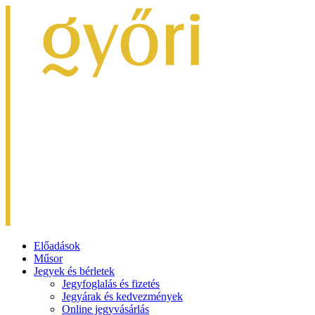
Előadások
Műsor
Jegyek és bérletek
Jegyfoglalás és fizetés
Jegyárak és kedvezmények
Online jegyvásárlás