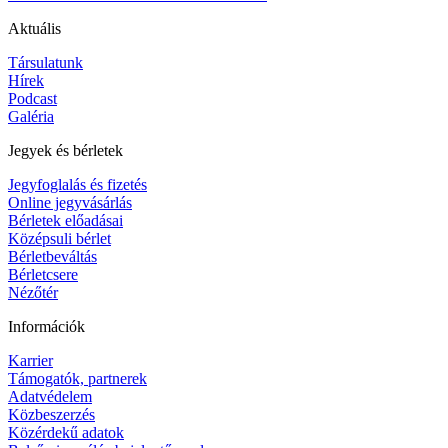
Aktuális
Társulatunk
Hírek
Podcast
Galéria
Jegyek és bérletek
Jegyfoglalás és fizetés
Online jegyvásárlás
Bérletek előadásai
Középsuli bérlet
Bérletbeváltás
Bérletcsere
Nézőtér
Információk
Karrier
Támogatók, partnerek
Adatvédelem
Közbeszerzés
Közérdekű adatok