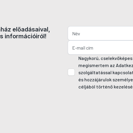
nház előadásaival,
s információiról!
Nagykorú, cselekvőképes
megismertem az Adatkezel
szolgáltatással kapcsola
és hozzájárulok személye
céljából történő kezelésé