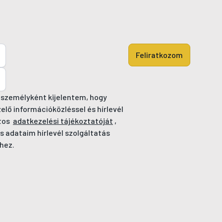
Feliratkozom
 személyként kijelentem, hogy
ő információközléssel és hírlevél
tos
adatkezelési tájékoztatóját
,
s adataim hírlevél szolgáltatás
hez.