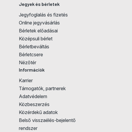
Jegyek és bérletek
Jegyfoglalás és fizetés
Online jegyvásárlás
Bérletek előadásai
Középsuli bérlet
Bérletbeváltás
Bérletcsere
Jegyvásárlás
Nézőtér
Információk
Karrier
Támogatók, partnerek
Adatvédelem
Közbeszerzés
Közérdekű adatok
Belső visszaélés-bejelentő
rendszer