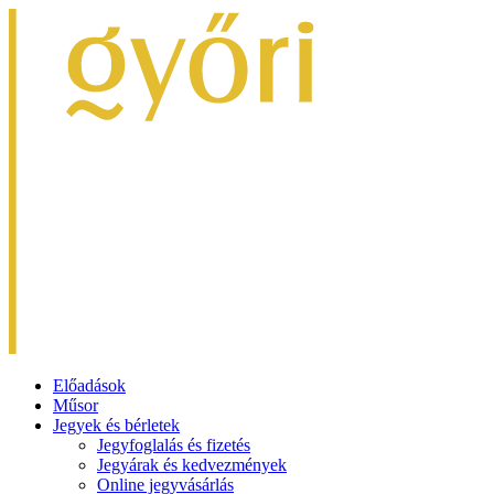
Előadások
Műsor
Jegyek és bérletek
Jegyfoglalás és fizetés
Jegyárak és kedvezmények
Online jegyvásárlás