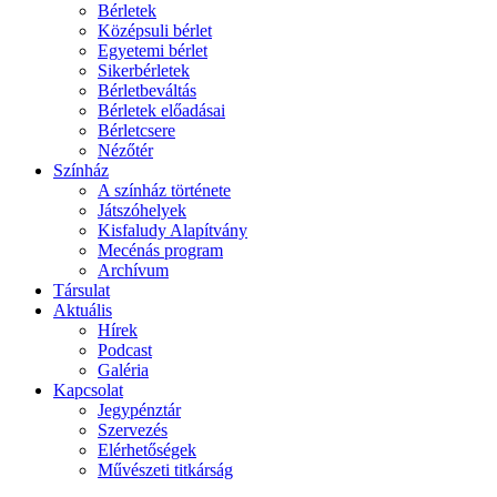
Bérletek
Középsuli bérlet
Egyetemi bérlet
Sikerbérletek
Bérletbeváltás
Bérletek előadásai
Bérletcsere
Nézőtér
Színház
A színház története
Játszóhelyek
Kisfaludy Alapítvány
Mecénás program
Archívum
Társulat
Aktuális
Hírek
Podcast
Galéria
Kapcsolat
Jegypénztár
Szervezés
Elérhetőségek
Művészeti titkárság