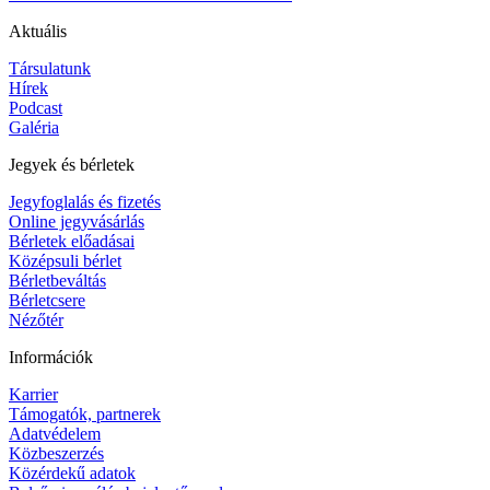
Aktuális
Társulatunk
Hírek
Podcast
Galéria
Jegyek és bérletek
Jegyfoglalás és fizetés
Online jegyvásárlás
Bérletek előadásai
Középsuli bérlet
Bérletbeváltás
Bérletcsere
Nézőtér
Információk
Karrier
Támogatók, partnerek
Adatvédelem
Közbeszerzés
Közérdekű adatok