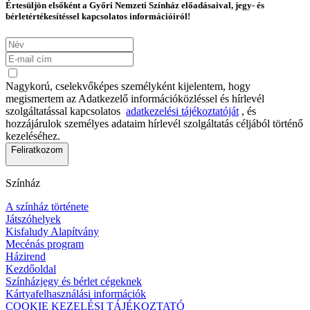
Értesüljön elsőként a Győri Nemzeti Színház előadásaival, jegy- és
bérletértékesítéssel kapcsolatos információiról!
Nagykorú, cselekvőképes személyként kijelentem, hogy
megismertem az Adatkezelő információközléssel és hírlevél
szolgáltatással kapcsolatos
adatkezelési tájékoztatóját
, és
hozzájárulok személyes adataim hírlevél szolgáltatás céljából történő
kezeléséhez.
Feliratkozom
Színház
A színház története
Játszóhelyek
Kisfaludy Alapítvány
Mecénás program
Házirend
Kezdőoldal
Színházjegy és bérlet cégeknek
Kártyafelhasználási információk
COOKIE KEZELÉSI TÁJÉKOZTATÓ