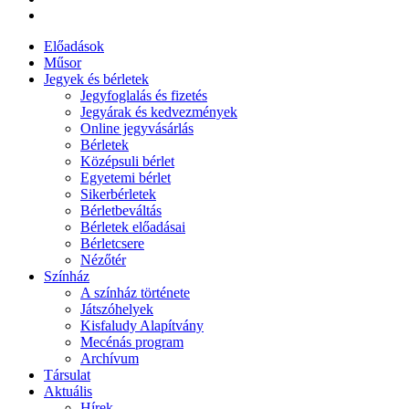
Előadások
Műsor
Jegyek és bérletek
Jegyfoglalás és fizetés
Jegyárak és kedvezmények
Online jegyvásárlás
Bérletek
Középsuli bérlet
Egyetemi bérlet
Sikerbérletek
Bérletbeváltás
Bérletek előadásai
Bérletcsere
Nézőtér
Színház
A színház története
Játszóhelyek
Kisfaludy Alapítvány
Mecénás program
Archívum
Társulat
Aktuális
Hírek