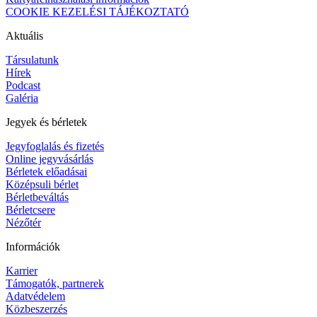
COOKIE KEZELÉSI TÁJÉKOZTATÓ
Aktuális
Társulatunk
Hírek
Podcast
Galéria
Jegyek és bérletek
Jegyfoglalás és fizetés
Online jegyvásárlás
Bérletek előadásai
Középsuli bérlet
Bérletbeváltás
Bérletcsere
Nézőtér
Információk
Karrier
Támogatók, partnerek
Adatvédelem
Közbeszerzés