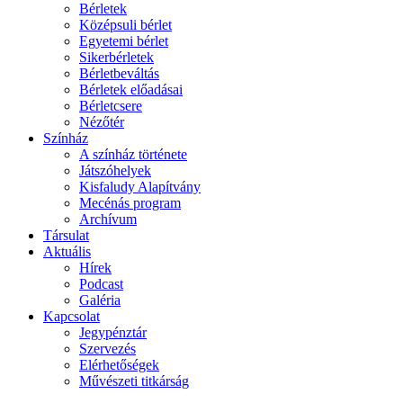
Bérletek
Középsuli bérlet
Egyetemi bérlet
Sikerbérletek
Bérletbeváltás
Bérletek előadásai
Bérletcsere
Nézőtér
Színház
A színház története
Játszóhelyek
Kisfaludy Alapítvány
Mecénás program
Archívum
Társulat
Aktuális
Hírek
Podcast
Galéria
Kapcsolat
Jegypénztár
Szervezés
Elérhetőségek
Művészeti titkárság