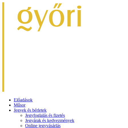
Előadások
Műsor
Jegyek és bérletek
Jegyfoglalás és fizetés
Jegyárak és kedvezmények
Online jegyvásárlás