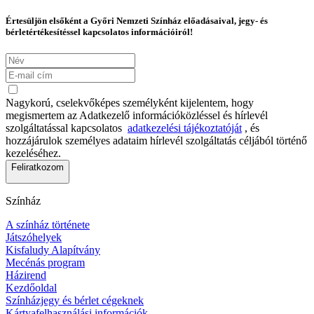
Értesüljön elsőként a Győri Nemzeti Színház előadásaival, jegy- és
bérletértékesítéssel kapcsolatos információiról!
Nagykorú, cselekvőképes személyként kijelentem, hogy
megismertem az Adatkezelő információközléssel és hírlevél
szolgáltatással kapcsolatos
adatkezelési tájékoztatóját
, és
hozzájárulok személyes adataim hírlevél szolgáltatás céljából történő
kezeléséhez.
Feliratkozom
Színház
A színház története
Játszóhelyek
Kisfaludy Alapítvány
Mecénás program
Házirend
Kezdőoldal
Színházjegy és bérlet cégeknek
Kártyafelhasználási információk