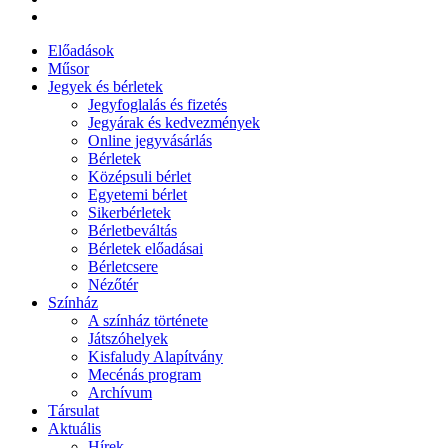
Előadások
Műsor
Jegyek és bérletek
Jegyfoglalás és fizetés
Jegyárak és kedvezmények
Online jegyvásárlás
Bérletek
Középsuli bérlet
Egyetemi bérlet
Sikerbérletek
Bérletbeváltás
Bérletek előadásai
Bérletcsere
Nézőtér
Színház
A színház története
Játszóhelyek
Kisfaludy Alapítvány
Mecénás program
Archívum
Társulat
Aktuális
Hírek