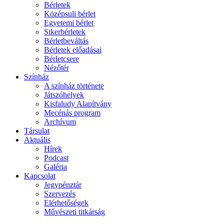
Bérletek
Középsuli bérlet
Egyetemi bérlet
Sikerbérletek
Bérletbeváltás
Bérletek előadásai
Bérletcsere
Nézőtér
Színház
A színház története
Játszóhelyek
Kisfaludy Alapítvány
Mecénás program
Archívum
Társulat
Aktuális
Hírek
Podcast
Galéria
Kapcsolat
Jegypénztár
Szervezés
Elérhetőségek
Művészeti titkárság