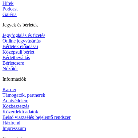
Hírek
Podcast
Galéria
Jegyek és bérletek
Jegyfoglalás és fizetés
Online jegyvásárlás
Bérletek előadásai
Középsuli bérlet
Bérletbeváltás
Bérletcsere
Nézőtér
Információk
Karrier
Támogatók, partnerek
Adatvédelem
Közbeszerzés
Közérdekű adatok
Belső visszaélés-bejelentő rendszer
Házirend
Impresszum