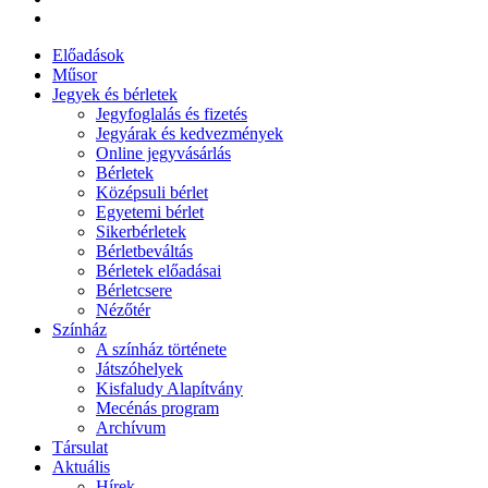
Előadások
Műsor
Jegyek és bérletek
Jegyfoglalás és fizetés
Jegyárak és kedvezmények
Online jegyvásárlás
Bérletek
Középsuli bérlet
Egyetemi bérlet
Sikerbérletek
Bérletbeváltás
Bérletek előadásai
Bérletcsere
Nézőtér
Színház
A színház története
Játszóhelyek
Kisfaludy Alapítvány
Mecénás program
Archívum
Társulat
Aktuális
Hírek