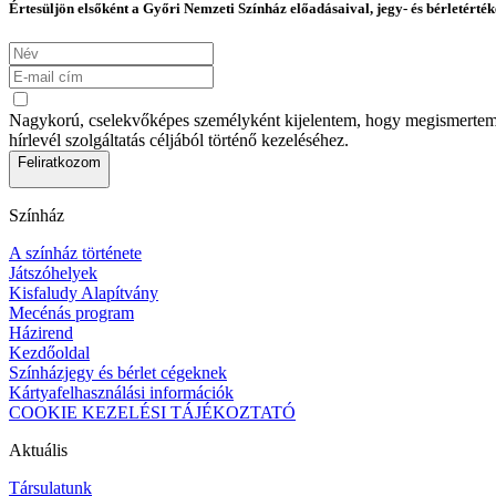
Értesüljön elsőként a Győri Nemzeti Színház előadásaival, jegy- és bérletérték
Nagykorú, cselekvőképes személyként kijelentem, hogy megismertem az
hírlevél szolgáltatás céljából történő kezeléséhez.
Feliratkozom
Színház
A színház története
Játszóhelyek
Kisfaludy Alapítvány
Mecénás program
Házirend
Kezdőoldal
Színházjegy és bérlet cégeknek
Kártyafelhasználási információk
COOKIE KEZELÉSI TÁJÉKOZTATÓ
Aktuális
Társulatunk