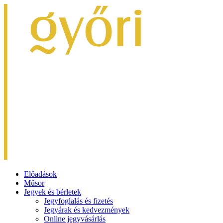
Előadások
Műsor
Jegyek és bérletek
Jegyfoglalás és fizetés
Jegyárak és kedvezmények
Online jegyvásárlás