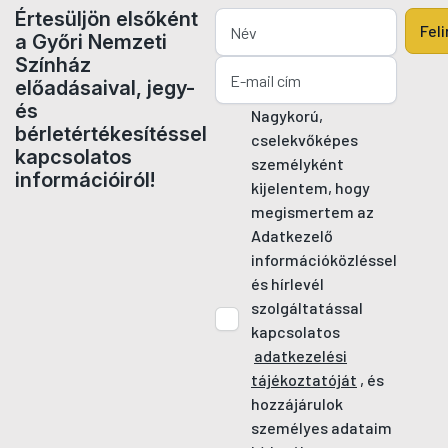
Értesüljön elsőként
Fel
a Győri Nemzeti
Színház
előadásaival, jegy-
és
Nagykorú,
bérletértékesítéssel
cselekvőképes
kapcsolatos
személyként
információiról!
kijelentem, hogy
megismertem az
Adatkezelő
információközléssel
és hírlevél
szolgáltatással
kapcsolatos
adatkezelési
tájékoztatóját
, és
hozzájárulok
személyes adataim