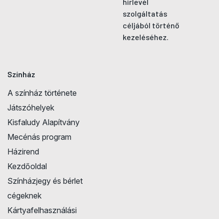
hírlevél
szolgáltatás
céljából történő
kezeléséhez.
Színház
A színház története
Játszóhelyek
Kisfaludy Alapítvány
Mecénás program
Házirend
Kezdőoldal
Színházjegy és bérlet
cégeknek
Kártyafelhasználási