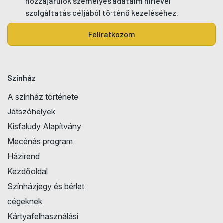
hozzájárulok személyes adataim hírlevél
szolgáltatás céljából történő kezeléséhez.
Feliratkozom
Színház
A színház története
Játszóhelyek
Kisfaludy Alapítvány
Mecénás program
Házirend
Kezdőoldal
Színházjegy és bérlet
cégeknek
Kártyafelhasználási