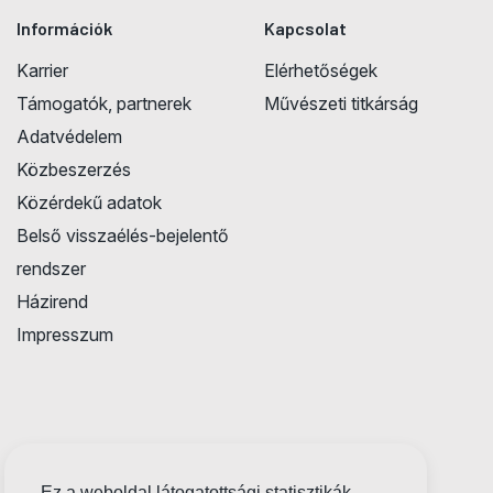
Információk
Kapcsolat
Karrier
Elérhetőségek
Támogatók, partnerek
Művészeti titkárság
Adatvédelem
Közbeszerzés
Közérdekű adatok
Belső visszaélés-bejelentő
rendszer
Házirend
Impresszum
Ez a weboldal látogatottsági statisztikák