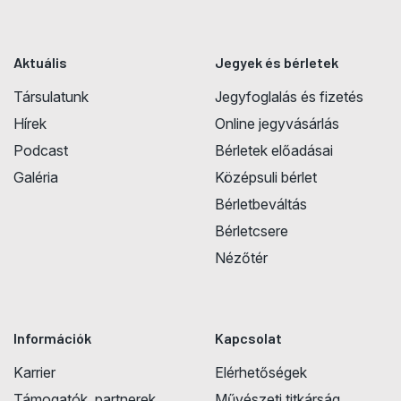
Aktuális
Jegyek és bérletek
Társulatunk
Jegyfoglalás és fizetés
Hírek
Online jegyvásárlás
Podcast
Bérletek előadásai
Galéria
Középsuli bérlet
Bérletbeváltás
Bérletcsere
Nézőtér
Információk
Kapcsolat
Karrier
Elérhetőségek
Támogatók, partnerek
Művészeti titkárság