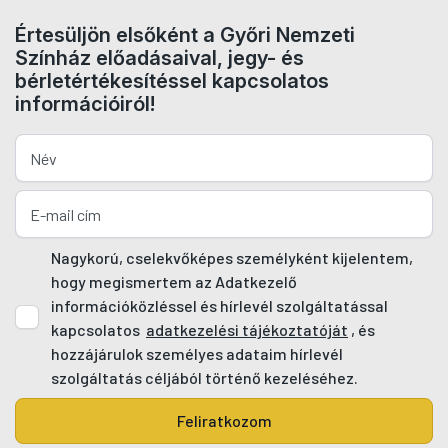
Értesüljön elsőként a Győri Nemzeti
Színház előadásaival, jegy- és
bérletértékesítéssel kapcsolatos
információiról!
Nagykorú, cselekvőképes személyként kijelentem,
hogy megismertem az Adatkezelő
információközléssel és hírlevél szolgáltatással
kapcsolatos
adatkezelési tájékoztatóját
, és
hozzájárulok személyes adataim hírlevél
szolgáltatás céljából történő kezeléséhez.
Feliratkozom