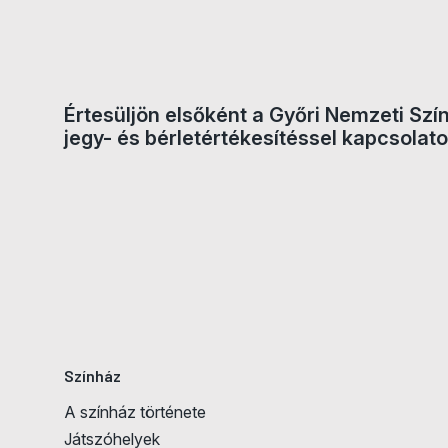
Értesüljön elsőként a Győri Nemzeti Szí
Jegyvásárlás
jegy- és bérletértékesítéssel kapcsolato
Színház
A színház története
Játszóhelyek