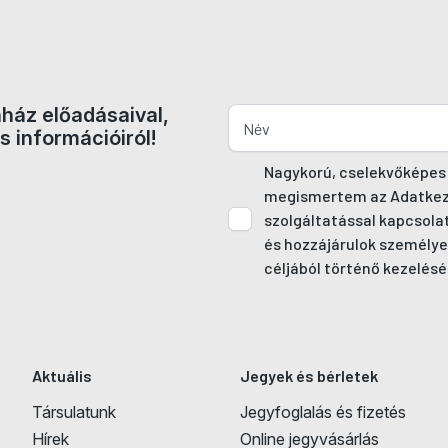
nház előadásaival,
s információiról!
Nagykorú, cselekvőképes
megismertem az Adatkezel
szolgáltatással kapcsola
és hozzájárulok személye
céljából történő kezelésé
Aktuális
Jegyek és bérletek
Társulatunk
Jegyfoglalás és fizetés
Hírek
Online jegyvásárlás