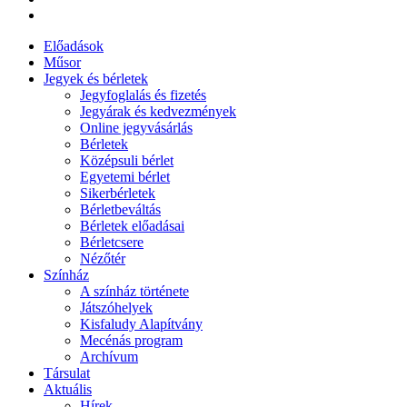
Előadások
Műsor
Jegyek és bérletek
Jegyfoglalás és fizetés
Jegyárak és kedvezmények
Online jegyvásárlás
Bérletek
Középsuli bérlet
Egyetemi bérlet
Sikerbérletek
Bérletbeváltás
Bérletek előadásai
Bérletcsere
Nézőtér
Színház
A színház története
Játszóhelyek
Kisfaludy Alapítvány
Mecénás program
Archívum
Társulat
Aktuális
Hírek