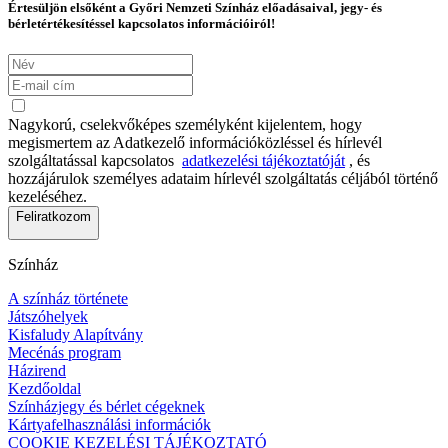
Értesüljön elsőként a Győri Nemzeti Színház előadásaival, jegy- és
bérletértékesítéssel kapcsolatos információiról!
Nagykorú, cselekvőképes személyként kijelentem, hogy
megismertem az Adatkezelő információközléssel és hírlevél
szolgáltatással kapcsolatos
adatkezelési tájékoztatóját
, és
hozzájárulok személyes adataim hírlevél szolgáltatás céljából történő
kezeléséhez.
Feliratkozom
Színház
A színház története
Játszóhelyek
Kisfaludy Alapítvány
Mecénás program
Házirend
Kezdőoldal
Színházjegy és bérlet cégeknek
Kártyafelhasználási információk
COOKIE KEZELÉSI TÁJÉKOZTATÓ