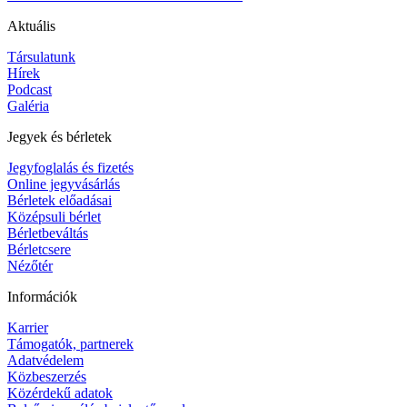
Aktuális
Társulatunk
Hírek
Podcast
Galéria
Jegyek és bérletek
Jegyfoglalás és fizetés
Online jegyvásárlás
Bérletek előadásai
Középsuli bérlet
Bérletbeváltás
Bérletcsere
Nézőtér
Információk
Karrier
Támogatók, partnerek
Adatvédelem
Közbeszerzés
Közérdekű adatok