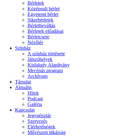
Bérletek
Középsuli bérlet
Egyetemi bérlet
Sikerbérletek
Bérletbeváltás
Bérletek előadásai
Bérletcsere
Nézőtér
Színház
A színház története
Játszóhelyek
Kisfaludy Alapítvány
Mecénás program
Archívum
Társulat
Aktuális
Hírek
Podcast
Galéria
Kapcsolat
Jegypénztár
Szervezés
Elérhetőségek
Művészeti titkárság