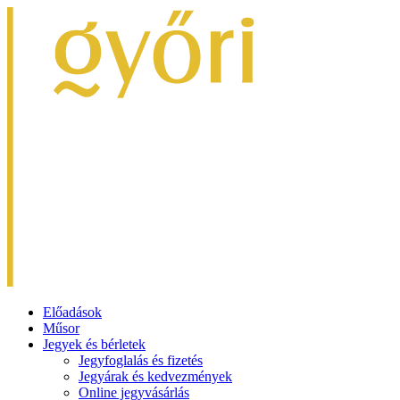
Előadások
Műsor
Jegyek és bérletek
Jegyfoglalás és fizetés
Jegyárak és kedvezmények
Online jegyvásárlás